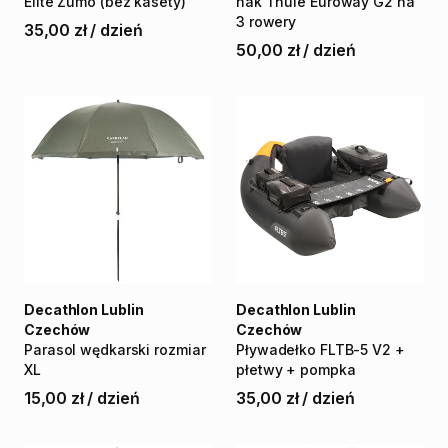
Elite
Zumo
(bez
kasety)
hak
Thule
Euroway
G2
na
3
rowery
35,00 zł
/
dzień
50,00 zł
/
dzień
Decathlon Lublin
Decathlon Lublin
Czechów
Czechów
Parasol
wędkarski
rozmiar
Pływadełko
FLTB-5
V2
+
XL
płetwy
+
pompka
15,00 zł
/
dzień
35,00 zł
/
dzień