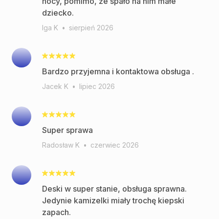
nocy, pomimo, że spało na nim małe
dziecko.
Iga K
•
sierpień 2026
Bardzo przyjemna i kontaktowa obsługa .
Jacek K
•
lipiec 2026
Super sprawa
Radosław K
•
czerwiec 2026
Deski w super stanie, obsługa sprawna.
Jedynie kamizelki miały trochę kiepski
zapach.