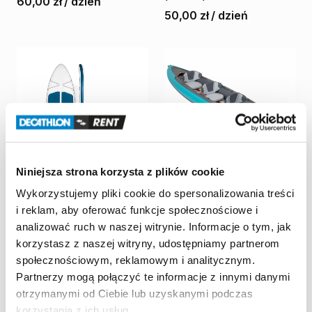
60,00 zł
/
dzień
50,00 zł
/
dzień
Niniejsza strona korzysta z plików cookie
Wykorzystujemy pliki cookie do spersonalizowania treści
Decathlon Lublin
Decathlon Lublin
i reklam, aby oferować funkcje społecznościowe i
Czechów
Czechów
Deska
SUP
Itiwit
100
Kajak
pneumatyczny
analizować ruch w naszej witrynie. Informacje o tym, jak
Compact
L
10'
​/​
35"
​/​
6"
Tribord
100+
2
​/​
3-osobowy
korzystasz z naszej witryny, udostępniamy partnerom
(zestaw)
60,00 zł
/
dzień
społecznościowym, reklamowym i analitycznym.
50,00 zł
/
dzień
Partnerzy mogą połączyć te informacje z innymi danymi
otrzymanymi od Ciebie lub uzyskanymi podczas
korzystania z ich usług.