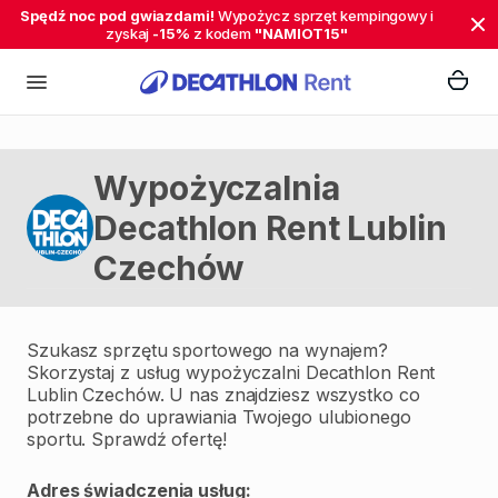
Spędź noc pod gwiazdami!
Wypożycz sprzęt kempingowy i
zyskaj
-15%
z kodem
"NAMIOT15"
Wypożyczalnia
Decathlon Rent Lublin
Czechów
Szukasz sprzętu sportowego na wynajem?
Skorzystaj z usług wypożyczalni Decathlon Rent
Lublin Czechów. U nas znajdziesz wszystko co
potrzebne do uprawiania Twojego ulubionego
sportu. Sprawdź ofertę!
Adres świadczenia usług: