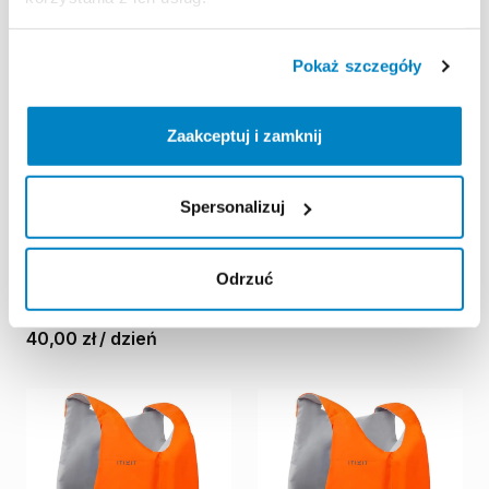
Pokaż szczegóły
Zaakceptuj i zamknij
Spersonalizuj
Decathlon Lublin
Decathlon Lublin
Czechów
Czechów
Nosidełko
turystyczne
Kamizelka
asekuracyjna
Odrzuć
Deuter
Kid
Comfort
1
Plus
Itiwit
BA
50
N
40-60
kg
niebieskie
5,00 zł
/
dzień
40,00 zł
/
dzień