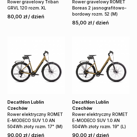
Rower
gravelowy
Triban
Rower
gravelowy
ROMET
GRVL
120
rozm.
XL
Boreas
2
jasnografitowo-
bordowy
rozm.
52
(M)
80,00 zł
/
dzień
85,00 zł
/
dzień
Decathlon Lublin
Decathlon Lublin
Czechów
Czechów
Rower
elektryczny
ROMET
Rower
elektryczny
ROMET
E-MODECO
SUV
1.0
AN
E-MODECO
SUV
1.0
AN
504Wh
złoty
rozm.
17"
(M)
504Wh
złoty
rozm.
19"
(L)
90,00 zł
/
dzień
90,00 zł
/
dzień