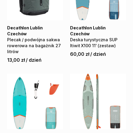
Decathlon Lublin
Decathlon Lublin
Czechów
Czechów
Plecak
​/​
podwójna
sakwa
Deska
turystyczna
SUP
rowerowa
na
bagażnik
27
Itiwit
X100
11'
(zestaw)
litrów
60,00 zł
/
dzień
13,00 zł
/
dzień