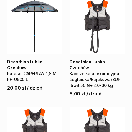
Decathlon Lublin
Decathlon Lublin
Czechów
Czechów
Parasol
CAPERLAN
1
​,​
8
M
Kamizelka
asekuracyjna
PF-U500
L
żeglarska
​/​
kajakowa
​/​
SUP
Itiwit
50
N+
40-60
kg
20,00 zł
/
dzień
5,00 zł
/
dzień