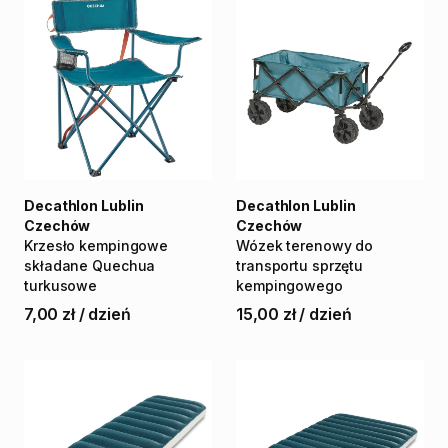
Decathlon Lublin
Decathlon Lublin
Czechów
Czechów
Krzesło
kempingowe
Wózek
terenowy
do
składane
Quechua
transportu
sprzętu
turkusowe
kempingowego
7,00 zł
/
dzień
15,00 zł
/
dzień