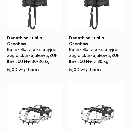
Decathlon Lublin
Decathlon Lublin
Czechów
Czechów
Kamizelka
asekuracyjna
Kamizelka
asekuracyjna
żeglarska
​/​
kajakowa
​/​
SUP
żeglarska
​/​
kajakowa
​/​
SUP
Itiwit
50
N+
60-80
kg
Itiwit
50
N+
＞80
kg
5,00 zł
/
dzień
5,00 zł
/
dzień