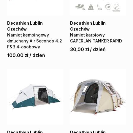
Decathlon Lublin
Decathlon Lublin
Czechów
Czechów
Namiot
kempingowy
Namiot
karpiowy
dmuchany
Air
Seconds
4.2
CAPERLAN
TANKER
RAPID
F&B
4-osobowy
30,00 zł
/
dzień
100,00 zł
/
dzień
Decathlon Lublin
Decathlon Lublin