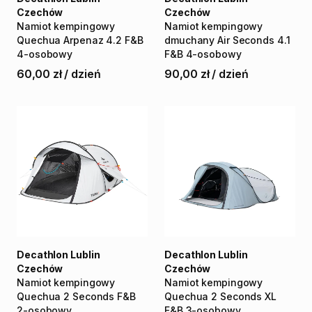
Czechów
Czechów
Namiot
kempingowy
Namiot
kempingowy
Quechua
Arpenaz
4.2
F&B
dmuchany
Air
Seconds
4.1
4-osobowy
F&B
4-osobowy
60,00 zł
/
dzień
90,00 zł
/
dzień
Decathlon Lublin
Decathlon Lublin
Czechów
Czechów
Namiot
kempingowy
Namiot
kempingowy
Quechua
2
Seconds
F&B
Quechua
2
Seconds
XL
2-osobowy
F&B
3-osobowy