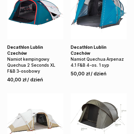
Decathlon Lublin
Decathlon Lublin
Czechów
Czechów
Namiot
kempingowy
Namiot
Quechua
Arpenaz
Quechua
2
Seconds
XL
4.1
F&B
4-os.
1
syp
F&B
3-osobowy
50,00 zł
/
dzień
40,00 zł
/
dzień