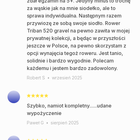
zdał egzamin na 5+. Jedyny minus to trochę
za wąskie jak na mnie siodełko, ale to
sprawa indywidualna. Następnym razem
przywiozę ze sobą swoje siodło. Rower
Triban 520 gravel na pewno zawita w mojej
prywatnej kolekcji, a będąc w przyszłości
jeszcze w Polsce, na pewno skorzystam z
opcji wynajęcia tegoż roweru. Jest tanio,
solidnie i bardzo wygodnie. Polecam
każdemu i jestem bardzo zadowolony.
Robert S
•
wrzesień 2025
Szybko, namiot kompletny......udane
wypożyczenie
Paweł G
•
sierpień 2025