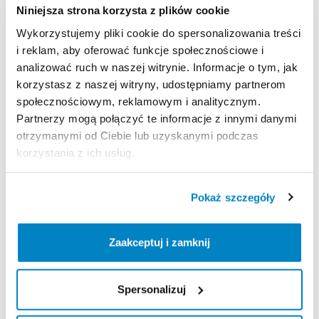
specjalnej
gravelowej
geometrii
​,​
z
gravelowymi
Niniejsza strona korzysta z plików cookie
kołami
650
i
oponami
47
Tubeless
Ready
​,​
1-
Wykorzystujemy pliki cookie do spersonalizowania treści
rzędowym
napędem
SRAM
APEX1
40T
11
​/​
42.
i reklam, aby oferować funkcje społecznościowe i
analizować ruch w naszej witrynie. Informacje o tym, jak
Rozm.
M
od
173
cm
do
180
cm
wzrostu.
korzystasz z naszej witryny, udostępniamy partnerom
społecznościowym, reklamowym i analitycznym.
Strona produktu w sklepie
Partnerzy mogą połączyć te informacje z innymi danymi
otrzymanymi od Ciebie lub uzyskanymi podczas
korzystania z ich usług.
Zasady wypożyczenia
REGULAMIN
Pokaż szczegóły
Regulamin wypożyczalni
Zaakceptuj i zamknij
KAUCJA
Spersonalizuj
Nie pobieramy kaucji za wypożyczenie tego