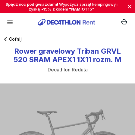
Spędź noc pod gwiazdami!
Wypożycz sprzęt kempingowy i
zyskaj
-15%
z kodem
"NAMIOT15"
Cofnij
Rower
gravelowy
Triban
GRVL
520
SRAM
APEX1
1X11
rozm.
M
Decathlon Reduta