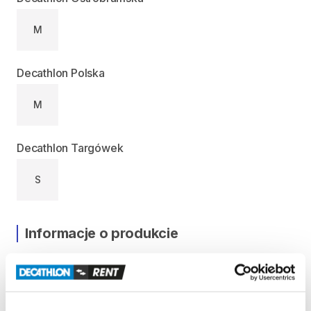
M
Decathlon Polska
M
Decathlon Targówek
S
Informacje o produkcie
Stworzyliśmy
i
przetestowaliśmy
ten
rower
gravelowy
do
regularnej
jazdy.
Zapewnia
on
komfort
i
dobrą
trakcję
na
krętych
ścieżkach.
Rower
o
nowej
​,​