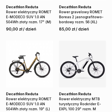
Decathlon Reduta
Decathlon Reduta
Rower
elektryczny
ROMET
Rower
gravelowy
ROMET
E-MODECO
SUV
1.0
AN
Boreas
2
jasnografitowo-
504Wh
złoty
rozm.
17"
(M)
bordowy
rozm.
56
(XL)
90,00 zł
/
dzień
85,00 zł
/
dzień
Decathlon Reduta
Decathlon Reduta
Rower
elektryczny
ROMET
Rower
elektryczny
MTB
E-MODECO
SUV
1.0
AN
turystyczny
Rockrider
E-
504Wh
złoty
rozm.
19"
(L)
EXPL
100
29"
rozm.
M