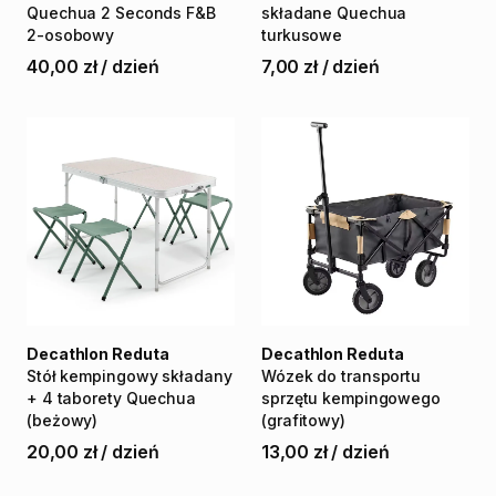
Quechua
2
Seconds
F&B
składane
Quechua
2-osobowy
turkusowe
40,00 zł
/
dzień
7,00 zł
/
dzień
Decathlon Reduta
Decathlon Reduta
Stół
kempingowy
składany
Wózek
do
transportu
+
4
taborety
Quechua
sprzętu
kempingowego
(beżowy)
(grafitowy)
20,00 zł
/
dzień
13,00 zł
/
dzień