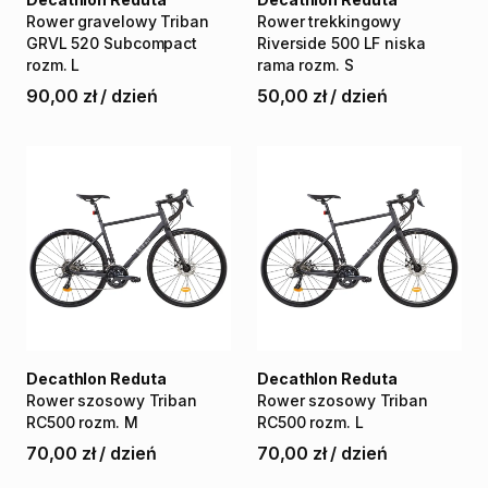
Rower
gravelowy
Triban
Rower
trekkingowy
GRVL
520
Subcompact
Riverside
500
LF
niska
rozm.
L
rama
rozm.
S
90,00 zł
/
dzień
50,00 zł
/
dzień
Decathlon Reduta
Decathlon Reduta
Rower
szosowy
Triban
Rower
szosowy
Triban
RC500
rozm.
M
RC500
rozm.
L
70,00 zł
/
dzień
70,00 zł
/
dzień