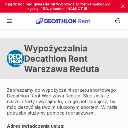
Spędź noc pod gwiazdami!
Wypożycz sprzęt kempingowy i
zyskaj
-15%
z kodem
"NAMIOT15"
Wypożyczalnia
Decathlon Rent
Warszawa Reduta
Zapraszamy do wypożyczalni sprzętu sportowego
Decathlon Rent Warszawa Reduta. Skorzystaj z
naszej oferty i wynajmij to, czego potrzebujesz, by
móc cieszyć się swoim ulubionym sportem. W razie
potrzeby służymy pomocą i doradztwem.
Adres świadczenia usług: