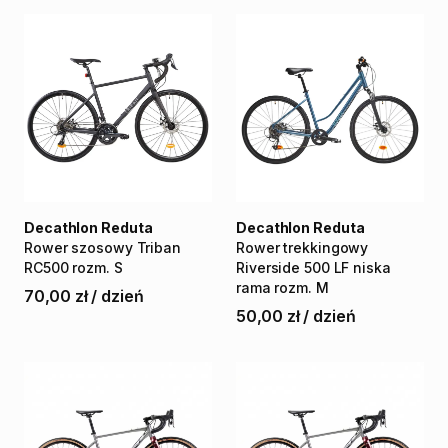
Decathlon Reduta
Decathlon Reduta
Rower
szosowy
Triban
Rower
trekkingowy
RC500
rozm.
S
Riverside
500
LF
niska
rama
rozm.
M
70,00 zł
/
dzień
50,00 zł
/
dzień