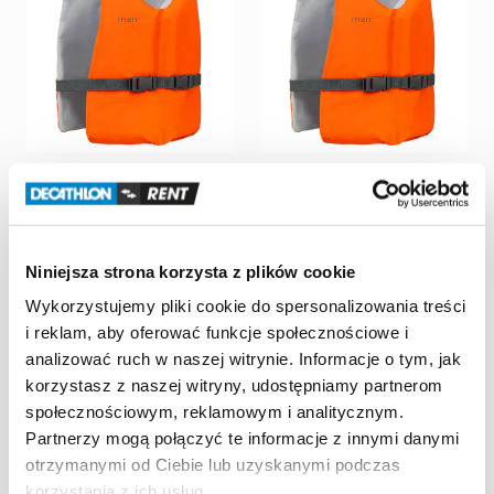
Decathlon Reduta
Decathlon Reduta
Kamizelka
asekuracyjna
Kamizelka
asekuracyjna
Itiwit
BA
50
N
60-80
kg
Itiwit
BA
50
N
40-60
kg
5,00 zł
/
dzień
5,00 zł
/
dzień
Niniejsza strona korzysta z plików cookie
Wykorzystujemy pliki cookie do spersonalizowania treści
i reklam, aby oferować funkcje społecznościowe i
analizować ruch w naszej witrynie. Informacje o tym, jak
korzystasz z naszej witryny, udostępniamy partnerom
społecznościowym, reklamowym i analitycznym.
Partnerzy mogą połączyć te informacje z innymi danymi
otrzymanymi od Ciebie lub uzyskanymi podczas
korzystania z ich usług.