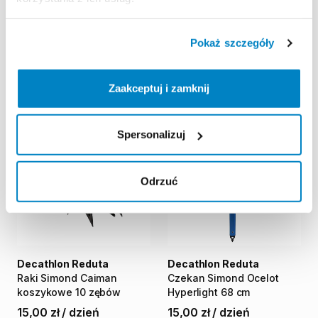
Decathlon Reduta
Decathlon Reduta
Pokaż szczegóły
Kamizelka
asekuracyjna
Rakiety
śnieżne
SH100
Itiwit
BA
50
N
25-40
kg
15,00 zł
/
dzień
5,00 zł
/
dzień
Zaakceptuj i zamknij
Spersonalizuj
Odrzuć
Decathlon Reduta
Decathlon Reduta
Raki
Simond
Caiman
Czekan
Simond
Ocelot
koszykowe
10
zębów
Hyperlight
68
cm
15,00 zł
/
dzień
15,00 zł
/
dzień