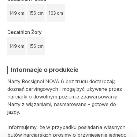
149 cm
156 cm
163 cm
Decathlon Żory
149 cm
156 cm
Informacje o produkcie
Narty
Rossignol
NOVA
6
bez
trudu
dostarczają
doznań
carvingowych
i
mogą
być
używane
przez
narciarki
o
dowolnym
poziomie
zaawansowania.
Narty
z
wiązaniami​​​​​
​,​
nasmarowane
-
gotowe
do
jazdy.
Informujemy
​,​
że
w
przypadku
posiadania
własnych
butów
narciarskich
prosimy
o
przyniesienie
jednego