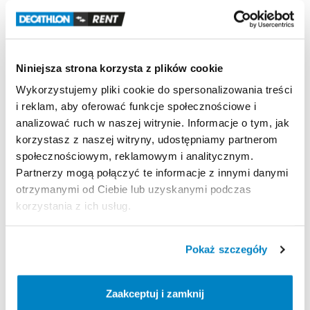
buta
w
dniu
odbierania
rezerwacji
​,​
aby
dokonać
ustawienia
wiązań
oraz
siły
wypięcia.
W
celu
przyspieszenia
regulacji
wiązań
prosimy
o
przygotowanie
następujących
informacji
o
Niniejsza strona korzysta z plików cookie
użytkowniku:
wzrost
​,​
wiek
​,​
waga
oraz
poziom
Wykorzystujemy pliki cookie do spersonalizowania treści
umiejętności
w
skali
1–3.
i reklam, aby oferować funkcje społecznościowe i
analizować ruch w naszej witrynie. Informacje o tym, jak
Jeżeli
klient
nie
dostarczy
swojego
buta
korzystasz z naszej witryny, udostępniamy partnerom
narciarskiego
przy
odbiorze
nart
​,​
regulację
wiązań
społecznościowym, reklamowym i analitycznym.
wykonuje
we
własnym
zakresie.
Partnerzy mogą połączyć te informacje z innymi danymi
otrzymanymi od Ciebie lub uzyskanymi podczas
korzystania z ich usług.
Strona produktu w sklepie
Pokaż szczegóły
Zasady wypożyczenia
Zaakceptuj i zamknij
REGULAMIN