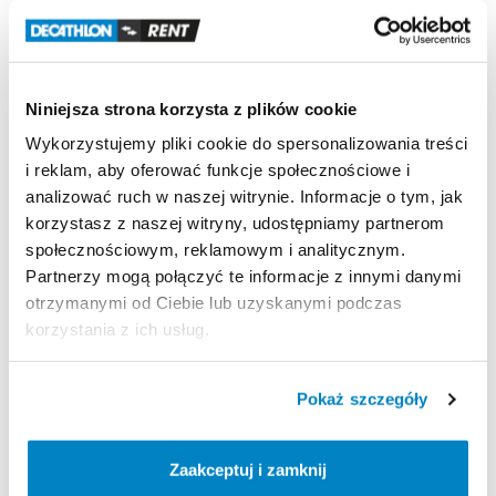
buta
w
dniu
odbierania
rezerwacji
​,​
aby
dokonać
ustawienia
wiązań
oraz
siły
wypięcia.
W
celu
przyspieszenia
regulacji
wiązań
prosimy
o
przygotowanie
następujących
informacji
o
Niniejsza strona korzysta z plików cookie
użytkowniku:
wzrost
​,​
wiek
​,​
waga
oraz
poziom
Wykorzystujemy pliki cookie do spersonalizowania treści
umiejętności
w
skali
1–3.
i reklam, aby oferować funkcje społecznościowe i
analizować ruch w naszej witrynie. Informacje o tym, jak
Jeżeli
klient
nie
dostarczy
swojego
buta
korzystasz z naszej witryny, udostępniamy partnerom
narciarskiego
przy
odbiorze
nart
​,​
regulację
wiązań
społecznościowym, reklamowym i analitycznym.
wykonuje
we
własnym
zakresie.
Partnerzy mogą połączyć te informacje z innymi danymi
otrzymanymi od Ciebie lub uzyskanymi podczas
korzystania z ich usług.
Strona produktu w sklepie
Pokaż szczegóły
Zasady wypożyczenia
Zaakceptuj i zamknij
REGULAMIN