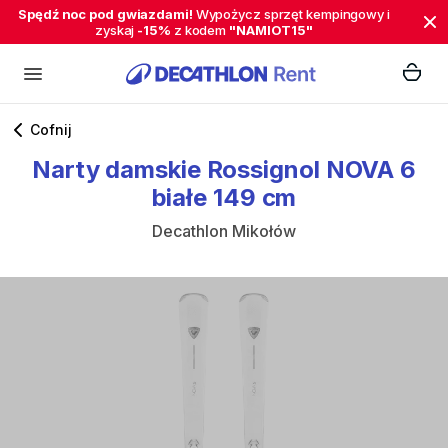
Spędź noc pod gwiazdami!
Wypożycz sprzęt kempingowy i
zyskaj
-15%
z kodem
"NAMIOT15"
Cofnij
Narty
damskie
Rossignol
NOVA
6
białe
149
cm
Decathlon Mikołów