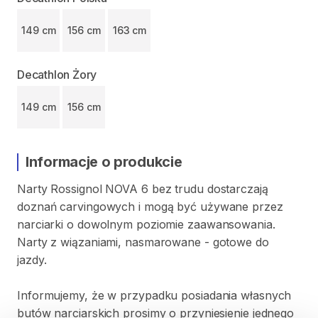
149 cm
156 cm
163 cm
Decathlon Żory
149 cm
156 cm
Informacje o produkcie
Narty
Rossignol
NOVA
6
bez
trudu
dostarczają
doznań
carvingowych
i
mogą
być
używane
przez
narciarki
o
dowolnym
poziomie
zaawansowania.
Narty
z
wiązaniami​​​​​
​,​
nasmarowane
-
gotowe
do
jazdy.
Informujemy
​,​
że
w
przypadku
posiadania
własnych
butów
narciarskich
prosimy
o
przyniesienie
jednego