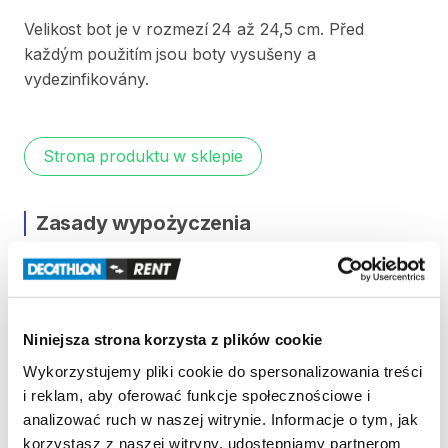
Velikost
bot
je
v
rozmezí
24
až
24​​​​​​
​,​
​​​​​​5
cm.
Před
každým
použitím
jsou
boty
vysušeny
a
vydezinfikovány.
Strona produktu w sklepie
Zasady wypożyczenia
REGULAMIN
Regulamin wypożyczalni
Niniejsza strona korzysta z plików cookie
Wykorzystujemy pliki cookie do spersonalizowania treści
KAUCJA
i reklam, aby oferować funkcje społecznościowe i
analizować ruch w naszej witrynie. Informacje o tym, jak
Pro vypůjčení produktu není vyžadována vratná či
korzystasz z naszej witryny, udostępniamy partnerom