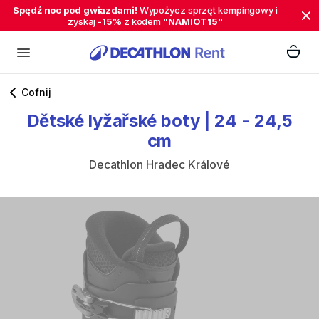
Spędź noc pod gwiazdami!
Wypożycz sprzęt kempingowy i
zyskaj
-15%
z kodem
"NAMIOT15"
Cofnij
Dětské
lyžařské
boty
|
24​​​​
-
24​​​​​​
​,​
​​​​​​​​​5
cm
Decathlon Hradec Králové