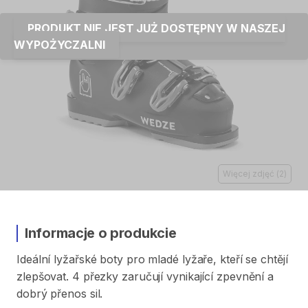
PRODUKT NIE JEST JUŻ DOSTĘPNY W NASZEJ
WYPOŻYCZALNI
Więcej zdjęć
(
2
)
Informacje o produkcie
Ideální
lyžařské
boty
pro
mladé
lyžaře​​
​,​
kteří
se
chtějí
zlepšovat.
4
přezky
zaručují
vynikající
zpevnění
a
dobrý
přenos
sil.