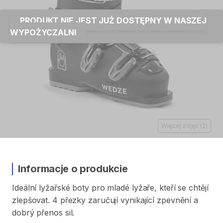
PRODUKT NIE JEST JUŻ DOSTĘPNY W NASZEJ
WYPOŻYCZALNI
Więcej zdjęć
(
2
)
Informacje o produkcie
Ideální
lyžařské
boty
pro
mladé
lyžaře​​
​,​
kteří
se
chtějí
zlepšovat.
4
přezky
zaručují
vynikající
zpevnění
a
dobrý
přenos
sil.