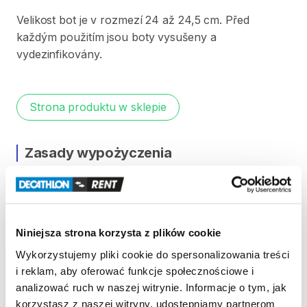
Velikost
bot
je
v
rozmezí
24
až
24​​​​​​
​,​
​​​​​​5
cm.
Před
každým
použitím
jsou
boty
vysušeny
a
vydezinfikovány.
Strona produktu w sklepie
Zasady wypożyczenia
REGULAMIN
Regulamin wypożyczalni
Niniejsza strona korzysta z plików cookie
Wykorzystujemy pliki cookie do spersonalizowania treści
KAUCJA
i reklam, aby oferować funkcje społecznościowe i
analizować ruch w naszej witrynie. Informacje o tym, jak
Pro vypůjčení produktu není vyžadována vratná či
korzystasz z naszej witryny, udostępniamy partnerom