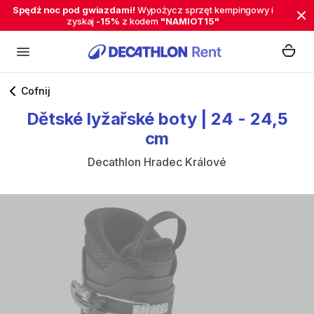
Spędź noc pod gwiazdami!
Wypożycz sprzęt kempingowy i
zyskaj
-15%
z kodem
"NAMIOT15"
Cofnij
Dětské
lyžařské
boty
|
24​​​​
-
24​​​​​​
​,​
​​​​​​​​​5
cm
Decathlon Hradec Králové