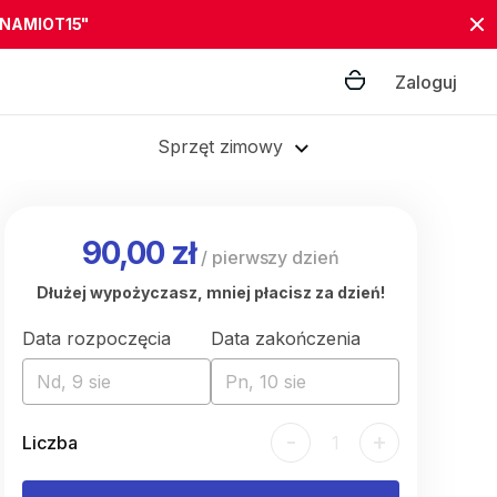
"NAMIOT15"
Zaloguj
Sprzęt zimowy
90,00 zł
/
pierwszy dzień
Dłużej wypożyczasz, mniej płacisz za dzień!
Data rozpoczęcia
Data zakończenia
Nd, 9 sie
Pn, 10 sie
-
+
Liczba
1