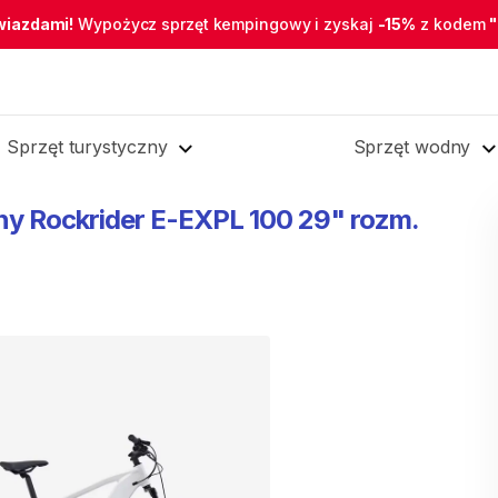
wiazdami!
Wypożycz sprzęt kempingowy i zyskaj
-15%
z kodem
Sprzęt turystyczny
Sprzęt wodny
ny
Rockrider
E-EXPL
100
29"
rozm.