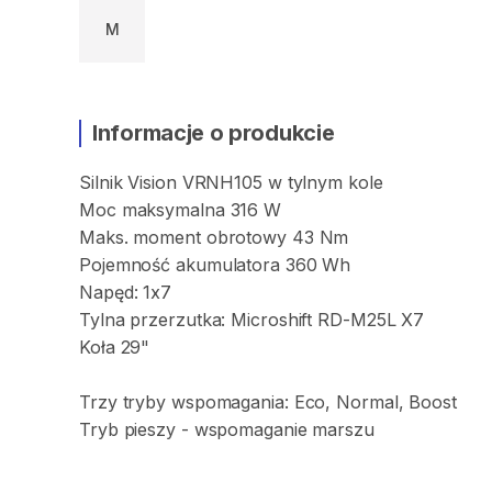
M
Informacje o produkcie
Silnik
Vision
VRNH105
w
tylnym
kole
Moc
maksymalna
316
W
Maks.
moment
obrotowy
43
Nm
Pojemność
akumulatora
360
Wh
Napęd:
1x7
Tylna
przerzutka:
Microshift
RD-M25L
X7
Koła
29"
Trzy
tryby
wspomagania:
Eco
​,​
Normal
​,​
Boost
Tryb
pieszy
-
wspomaganie
marszu