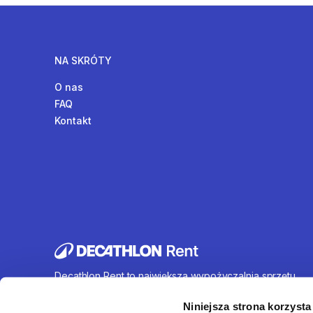
NA SKRÓTY
O nas
FAQ
Kontakt
Decathlon Rent to największa wypożyczalnia sprzętu
sportowego działająca na terenie całej Polski. Oferujem
wynajem rowerów, sprzętu turystycznego, sprzętu do
Niniejsza strona korzysta