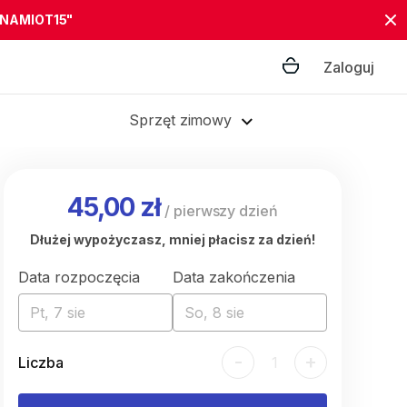
"NAMIOT15"
Zaloguj
Sprzęt zimowy
45,00 zł
/
pierwszy dzień
Dłużej wypożyczasz, mniej płacisz za dzień!
Data rozpoczęcia
Data zakończenia
Pt, 7 sie
So, 8 sie
-
+
Liczba
1