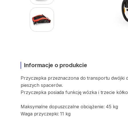
Informacje o produkcie
Przyczepka
przeznaczona
do
transportu
dwójki
d
pieszych
spacerów.
Przyczepka
posiada
funkcję
wózka
i
trzecie
kółk
Maksymalne
dopuszczalne
obciążenie:
45
kg
Waga
przyczepki:
11
kg