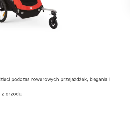
zieci
podczas
rowerowych
przejażdżek​
​,​
biegania
i
o
z
przodu.