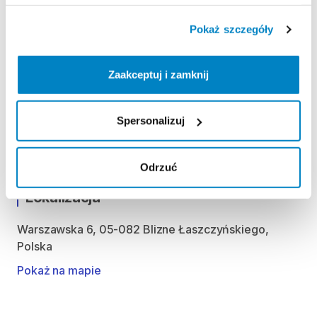
ODBIÓR I ZWROT SPRZĘTU
Pokaż szczegóły
Poniedziałek: 10:00 - 20:00
Wtorek: 10:00 - 20:00
Zaakceptuj i zamknij
Środa: 10:00 - 20:00
Czwartek: 10:00 - 20:00
Piątek: 10:00 - 20:00
Spersonalizuj
Sobota: 10:00 - 20:00
Niedziela handlowa: 10:00 - 19:00
Odrzuć
Lokalizacja
Warszawska 6, 05-082 Blizne Łaszczyńskiego,
Polska
Pokaż na mapie