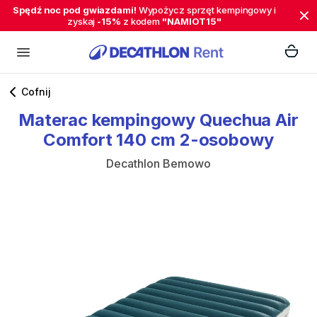
Spędź noc pod gwiazdami!
Wypożycz sprzęt kempingowy i
zyskaj
-15%
z kodem
"NAMIOT15"
Cofnij
Materac
kempingowy
Quechua
Air
Comfort
140
cm
2-osobowy
Decathlon Bemowo