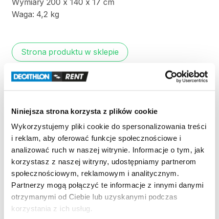
Wymiary
200
x
140
x
17
cm
Waga:
4​
​,​
​2
kg
Strona produktu w sklepie
Zasady wypożyczenia
REGULAMIN
Niniejsza strona korzysta z plików cookie
Wykorzystujemy pliki cookie do spersonalizowania treści
Regulamin wypożyczalni
i reklam, aby oferować funkcje społecznościowe i
analizować ruch w naszej witrynie. Informacje o tym, jak
korzystasz z naszej witryny, udostępniamy partnerom
KAUCJA
społecznościowym, reklamowym i analitycznym.
Partnerzy mogą połączyć te informacje z innymi danymi
Nie pobieramy kaucji za wypożyczenie tego
otrzymanymi od Ciebie lub uzyskanymi podczas
produktu
korzystania z ich usług.