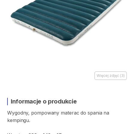
Więcej zdjęć
(
3
)
Informacje o produkcie
Wygodny​
​,​
pompowany
materac
do
spania
na
kempingu.