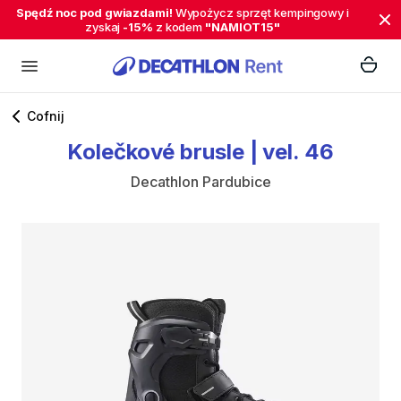
Spędź noc pod gwiazdami!
Wypożycz sprzęt kempingowy i
zyskaj
-15%
z kodem
"NAMIOT15"
Cofnij
Kolečkové
brusle
|
vel.
46
Decathlon Pardubice