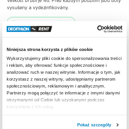
Velikost
bruslí
je
46.
Před
každým
použitím
jsou
boty
vysušeny
a
vydezinfikovány.
Strona produktu w sklepie
Zasady wypożyczenia
Niniejsza strona korzysta z plików cookie
REGULAMIN
Wykorzystujemy pliki cookie do spersonalizowania treści
i reklam, aby oferować funkcje społecznościowe i
Regulamin wypożyczalni
analizować ruch w naszej witrynie. Informacje o tym, jak
korzystasz z naszej witryny, udostępniamy partnerom
społecznościowym, reklamowym i analitycznym.
KAUCJA
Partnerzy mogą połączyć te informacje z innymi danymi
otrzymanymi od Ciebie lub uzyskanymi podczas
Pro vypůjčení produktu není vyžadována vratná či
korzystania z ich usług.
jiná záloha. Za vypůjčení zaplatíte předem online
platební kartou. Sleva je automaticky vypočítána a
odečtena za každý den výpůjčky počínaje 4. dnem
Pokaż szczegóły