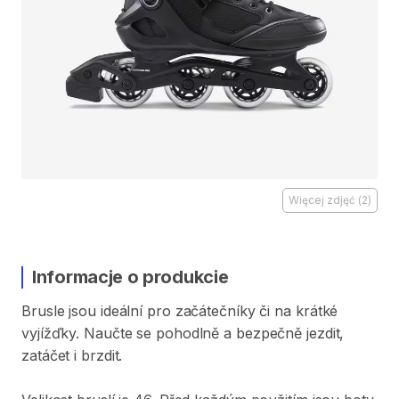
Więcej zdjęć
(
2
)
Informacje o produkcie
Brusle
jsou
ideální
pro
začátečníky
či
na
krátké
vyjížďky.
Naučte
se
pohodlně
a
bezpečně
jezdit​​
​,​
zatáčet
i
brzdit.