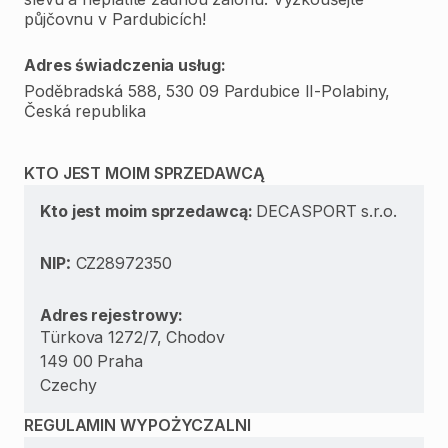
půjčovnu v Pardubicích!
Adres świadczenia usług:
Poděbradská 588, 530 09 Pardubice II-Polabiny,
Česká republika
KTO JEST MOIM SPRZEDAWCĄ
Kto jest moim sprzedawcą:
DECASPORT s.r.o.
:
NIP
CZ28972350
Adres rejestrowy:
Türkova 1272/7, Chodov
149 00 Praha
Czechy
REGULAMIN WYPOŻYCZALNI