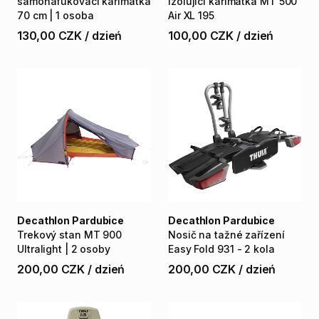
samonafukovací
karimatka
izolující
karimatka
MT
500
70
cm
|
1
osoba
Air
XL
195
130,00 CZK
/
dzień
100,00 CZK
/
dzień
Decathlon Pardubice
Decathlon Pardubice
Trekový
stan
MT
900
Nosič
na
tažné
zařízení
Ultralight
|
2
osoby
Easy
Fold
931
-
2
kola
200,00 CZK
/
dzień
200,00 CZK
/
dzień