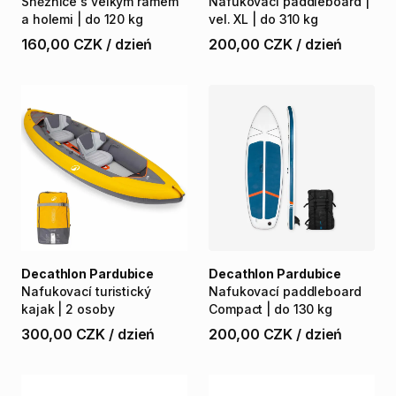
Sněžnice
s
velkým
rámem
Nafukovací
paddleboard
|
a
holemi
|
do
120
kg
vel.
XL
|
do
310
kg
160,00 CZK
/
dzień
200,00 CZK
/
dzień
Decathlon Pardubice
Decathlon Pardubice
Nafukovací
turistický
Nafukovací
paddleboard
kajak
|
2​​​​
osoby
Compact
|
do
130
kg
300,00 CZK
/
dzień
200,00 CZK
/
dzień