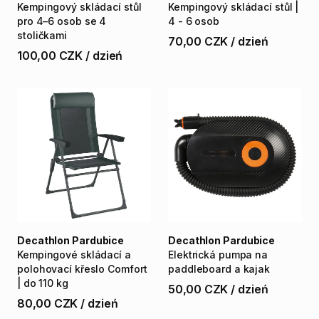
Kempingový
skládací
stůl
Kempingový
skládací
stůl
|
pro
4–6
osob
se
4
4
-
6
osob
stoličkami
70,00 CZK
/
dzień
100,00 CZK
/
dzień
Decathlon Pardubice
Decathlon Pardubice
Kempingové
skládací
a
Elektrická
pumpa
na
polohovací
křeslo
Comfort
paddleboard
a
kajak
|
do
110
kg
50,00 CZK
/
dzień
80,00 CZK
/
dzień