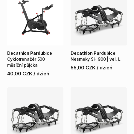
Decathlon Pardubice
Decathlon Pardubice
Cyklotrenažér
500
|
Nesmeky
SH
900
|
vel.
L
měsíční
půjčka
55,00 CZK
/
dzień
40,00 CZK
/
dzień