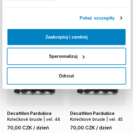
Pokaż szczegóły
Decathlon Pardubice
Decathlon Pardubice
Kolečkové
brusle
|
vel.
42
Kolečkové
brusle
|
vel.
43
70,00 CZK
/
dzień
70,00 CZK
/
dzień
Zaakceptuj i zamknij
Spersonalizuj
Odrzuć
Decathlon Pardubice
Decathlon Pardubice
Kolečkové
brusle
|
vel.
44
Kolečkové
brusle
|
vel.
45
70,00 CZK
/
dzień
70,00 CZK
/
dzień