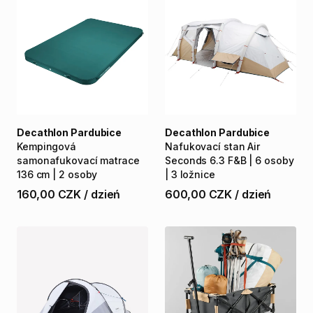
Decathlon Pardubice
Decathlon Pardubice
Kempingová
Nafukovací
stan
Air
samonafukovací
matrace
Seconds
6.3
F&B
|
6
osoby
136
cm
|
2
osoby
|
3
ložnice
160,00 CZK
/
dzień
600,00 CZK
/
dzień