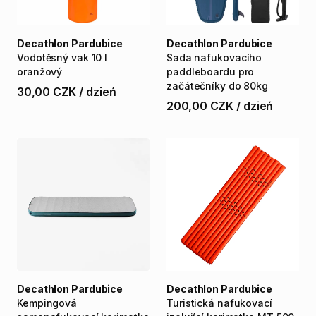
Decathlon Pardubice
Decathlon Pardubice
Vodotěsný
vak
10
l
Sada
nafukovacího
oranžový
paddleboardu
pro
začátečníky
do
80kg
30,00 CZK
/
dzień
200,00 CZK
/
dzień
Decathlon Pardubice
Decathlon Pardubice
Kempingová
Turistická
nafukovací