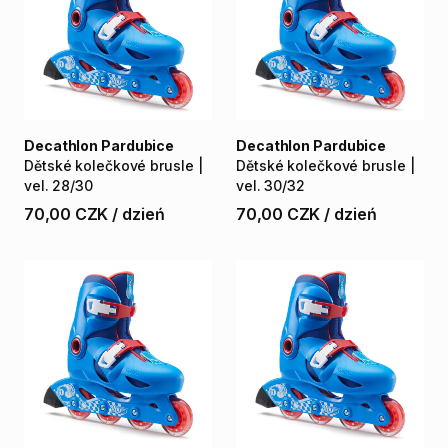
Decathlon Pardubice
Decathlon Pardubice
Dětské
kolečkové
brusle
|
Dětské
kolečkové
brusle
|
vel.
28​
​/​
​30
vel.
30​
​/​
​32
70,00 CZK
/
dzień
70,00 CZK
/
dzień