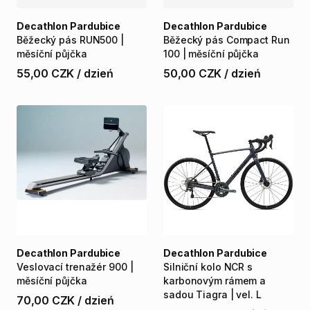
Decathlon Pardubice
Decathlon Pardubice
Běžecký
pás
RUN500
|
Běžecký
pás
Compact
Run
měsíční
půjčka
100
|
měsíční
půjčka
55,00 CZK
/
dzień
50,00 CZK
/
dzień
Decathlon Pardubice
Decathlon Pardubice
Veslovací
trenažér
900
|
Silniční
kolo
NCR
s
měsíční
půjčka
karbonovým
rámem
a
sadou
Tiagra
|
vel.
L
70,00 CZK
/
dzień