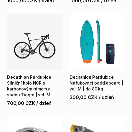
1000,00 CZK
/
dzień
1000,00 CZK
/
dzień
Decathlon Pardubice
Decathlon Pardubice
Silniční
kolo
NCR
s
Nafukovací
paddleboard
|
karbonovým
rámem
a
vel.
M
|
do
80
kg
sadou
Tiagra
|
vel.
M
200,00 CZK
/
dzień
700,00 CZK
/
dzień