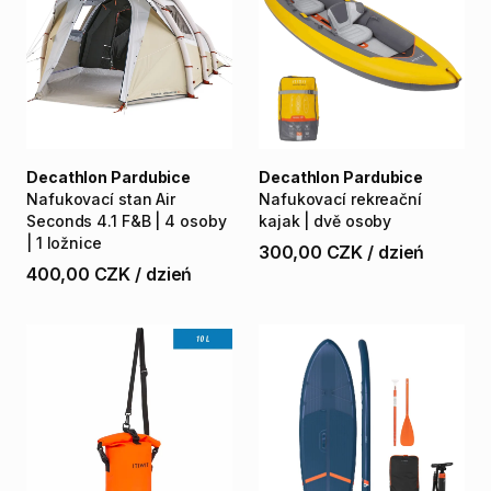
Decathlon Pardubice
Decathlon Pardubice
Nafukovací
stan
Air
Nafukovací
rekreační
Seconds
4.1
F&B
|
4
osoby
kajak
|
dvě
osoby
|
1
ložnice
300,00 CZK
/
dzień
400,00 CZK
/
dzień