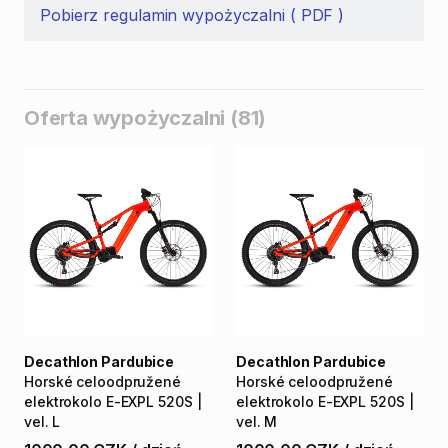
Pobierz regulamin wypożyczalni ( PDF )
Oferta wypożyczalni (81)
Decathlon Pardubice
Decathlon Pardubice
Horské
celoodpružené
Horské
celoodpružené
elektrokolo
E-EXPL
520S
|
elektrokolo
E-EXPL
520S
|
vel.
L
vel.
M