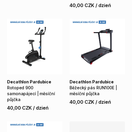
40,00 CZK
/
dzień
Decathlon Pardubice
Decathlon Pardubice
Rotoped
900
Běžecký
pás
RUN100E
|
samonapájecí
|
měsíční
měsíční
půjčka
půjčka
40,00 CZK
/
dzień
40,00 CZK
/
dzień