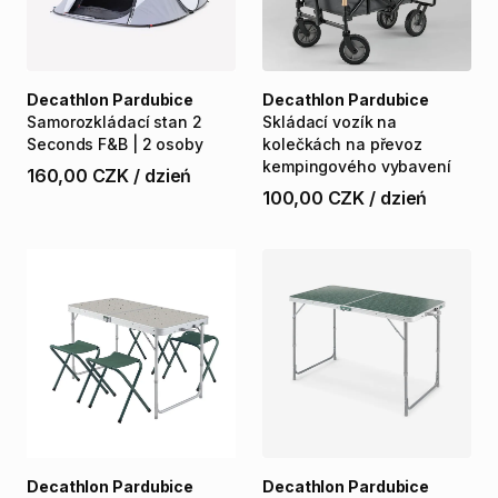
Decathlon Pardubice
Decathlon Pardubice
Samorozkládací
stan
2
Skládací
vozík
na
Seconds
F&B
|
2
osoby
kolečkách
na
převoz
kempingového
vybavení
160,00 CZK
/
dzień
100,00 CZK
/
dzień
Decathlon Pardubice
Decathlon Pardubice