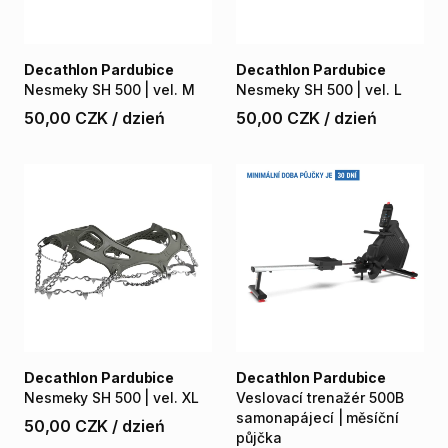
Decathlon Pardubice
Decathlon Pardubice
Nesmeky
SH
500
|
vel.
M
Nesmeky
SH
500
|
vel.
L
50,00 CZK
/
dzień
50,00 CZK
/
dzień
Decathlon Pardubice
Decathlon Pardubice
Nesmeky
SH
500
|
vel.
XL
Veslovací
trenažér
500B
samonapájecí
|
měsíční
50,00 CZK
/
dzień
půjčka