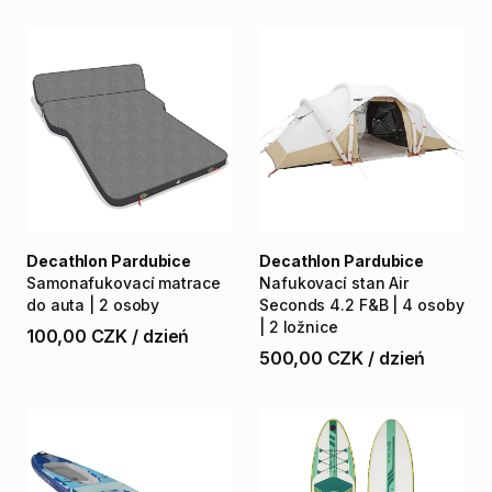
Decathlon Pardubice
Decathlon Pardubice
Samonafukovací
matrace
Nafukovací
stan
Air
do
auta
|
2
osoby
Seconds
4.2
F&B
|
4
osoby
|
2
ložnice
100,00 CZK
/
dzień
500,00 CZK
/
dzień