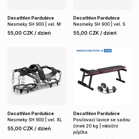
Decathlon Pardubice
Decathlon Pardubice
Nesmeky
SH
900
|
vel.
M
Nesmeky
SH
900
|
vel.
S
55,00 CZK
/
dzień
55,00 CZK
/
dzień
Decathlon Pardubice
Decathlon Pardubice
Nesmeky
SH
900
|
vel.
XL
Posilovací
lavice
se
sadou
činek
20
kg
|
měsíční
55,00 CZK
/
dzień
půjčka