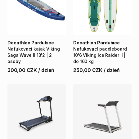
Decathlon Pardubice
Decathlon Pardubice
Nafukovací
kajak
Viking
Nafukovací
paddleboard
Saga
Wave
II
13'2
|
2​​​​
10'6
Viking
Ice
Raider
II
|
osoby
do
160
kg
300,00 CZK
/
dzień
250,00 CZK
/
dzień