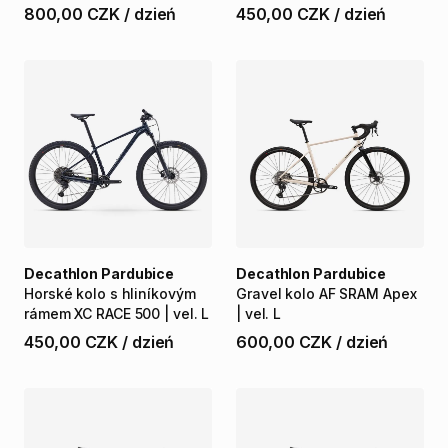
800,00 CZK
/
dzień
450,00 CZK
/
dzień
Decathlon Pardubice
Decathlon Pardubice
Horské
kolo
s
hliníkovým
Gravel
kolo
AF
SRAM
Apex
rámem
XC
RACE
500
|
vel.
L
|
vel.
L
450,00 CZK
/
dzień
600,00 CZK
/
dzień