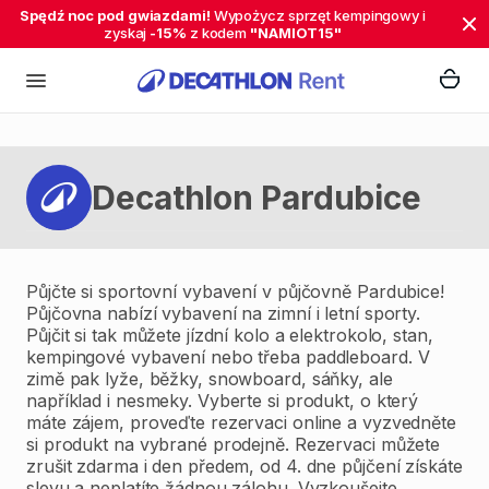
Spędź noc pod gwiazdami!
Wypożycz sprzęt kempingowy i
zyskaj
-15%
z kodem
"NAMIOT15"
Decathlon Pardubice
Půjčte si sportovní vybavení v půjčovně Pardubice!
Půjčovna nabízí vybavení na zimní i letní sporty.
Půjčit si tak můžete jízdní kolo a elektrokolo, stan,
kempingové vybavení nebo třeba paddleboard. V
zimě pak lyže, běžky, snowboard, sáňky, ale
například i nesmeky. Vyberte si produkt, o který
máte zájem, proveďte rezervaci online a vyzvedněte
si produkt na vybrané prodejně. Rezervaci můžete
zrušit zdarma i den předem, od 4. dne půjčení získáte
slevu a neplatíte žádnou zálohu. Vyzkoušejte