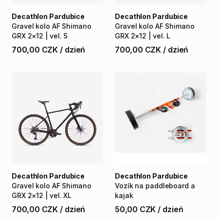
Decathlon Pardubice
Decathlon Pardubice
Gravel
kolo
AF
Shimano
Gravel
kolo
AF
Shimano
GRX
2×12
|
vel.
S
GRX
2×12
|
vel.
L
700,00 CZK
/
dzień
700,00 CZK
/
dzień
Decathlon Pardubice
Decathlon Pardubice
Gravel
kolo
AF
Shimano
Vozík
na
paddleboard
a
GRX
2×12
|
vel.
XL
kajak
700,00 CZK
/
dzień
50,00 CZK
/
dzień