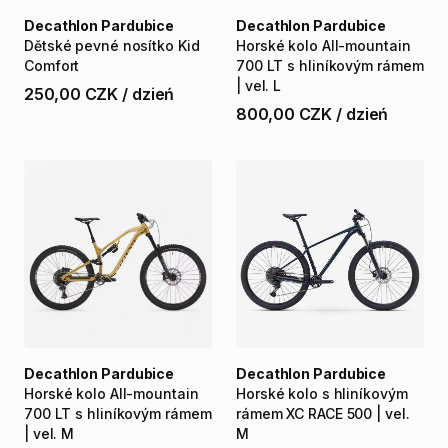
Decathlon Pardubice
Decathlon Pardubice
Dětské
pevné
nosítko
Kid
Horské
kolo
All-mountain
Comfort
700
LT
s
hliníkovým
rámem
|
vel.
L
250,00 CZK
/
dzień
800,00 CZK
/
dzień
Decathlon Pardubice
Decathlon Pardubice
Horské
kolo
All-mountain
Horské
kolo
s
hliníkovým
700
LT
s
hliníkovým
rámem
rámem
XC
RACE
500
|
vel.
|
vel.
M
M