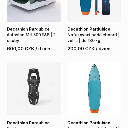
Decathlon Pardubice
Decathlon Pardubice
Autostan
MH
500
F&B
|
2
Nafukovací
paddleboard
|
osoby
vel.
L
|
do
130
kg
600,00 CZK
/
dzień
200,00 CZK
/
dzień
Decathlon Pardubice
Decathlon Pardubice