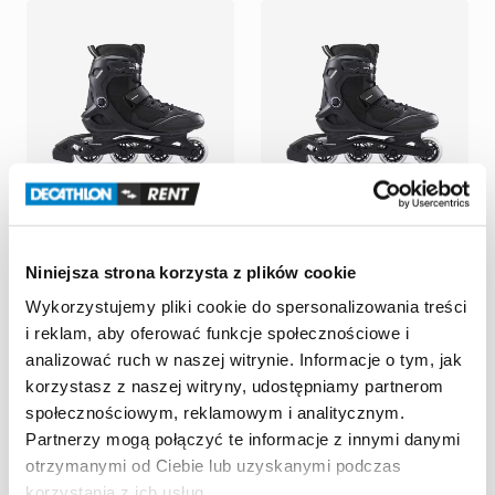
Decathlon Pardubice
Decathlon Pardubice
Kolečkové
brusle
|
vel.
40
Kolečkové
brusle
|
vel.
41
Niniejsza strona korzysta z plików cookie
70,00 CZK
/
dzień
70,00 CZK
/
dzień
Wykorzystujemy pliki cookie do spersonalizowania treści
i reklam, aby oferować funkcje społecznościowe i
analizować ruch w naszej witrynie. Informacje o tym, jak
korzystasz z naszej witryny, udostępniamy partnerom
społecznościowym, reklamowym i analitycznym.
Partnerzy mogą połączyć te informacje z innymi danymi
otrzymanymi od Ciebie lub uzyskanymi podczas
korzystania z ich usług.