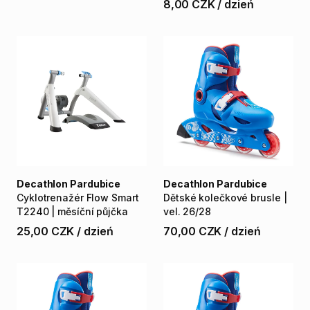
8,00 CZK
/
dzień
Decathlon Pardubice
Decathlon Pardubice
Cyklotrenažér
Flow
Smart
Dětské
kolečkové
brusle
|
T2240
|
měsíční
půjčka
vel.
26​​
​/​
​​28
25,00 CZK
/
dzień
70,00 CZK
/
dzień