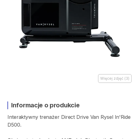
Więcej zdjęć
(
3
)
Informacje o produkcie
Interaktywny
trenażer
Direct
Drive
Van
Rysel
In'Ride
D500.