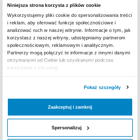
Gdańska 112, 62-200 Gniezno, Polska
Niniejsza strona korzysta z plików cookie
Decathlon Inowrocław
Wykorzystujemy pliki cookie do spersonalizowania treści
aleja Niepodległości 35, 88-100 Inowrocław, Polska
i reklam, aby oferować funkcje społecznościowe i
analizować ruch w naszej witrynie. Informacje o tym, jak
Decathlon Jelenia Góra
korzystasz z naszej witryny, udostępniamy partnerom
Aleja Jana Pawła II 17, 58-500 Jelenia Góra, Polska
społecznościowym, reklamowym i analitycznym.
Decathlon Kalisz
Partnerzy mogą połączyć te informacje z innymi danymi
Poznańska 80-86, 62-800 Kalisz, Polska
otrzymanymi od Ciebie lub uzyskanymi podczas
Decathlon Katowice Trzy Stawy
korzystania z ich usług.
Alpejska 5, 40-507 Katowice, Polska
Decathlon Katowice
Pokaż szczegóły
Trasa Nikodema i Józefa Renców 30, 40-878 Katowice,
Polska
Decathlon Kielce
Zaakceptuj i zamknij
Radomska 24, 25-451 Kielce, Polska
Decathlon Kraków Bronowice
Stawowa 61, 31-346 Kraków, Polska
Spersonalizuj
Decathlon Kraków Zakopianka