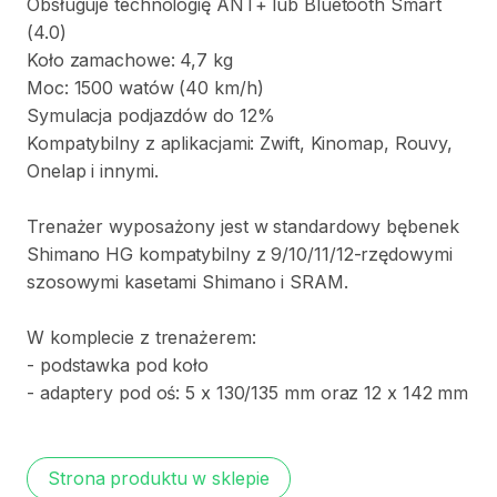
Obsługuje
technologię
ANT+
lub
Bluetooth
Smart
(4.0)
Koło
zamachowe:
4
​,​
7
kg
Moc:
1500
watów
(40
km​
​/​
​h)​
Symulacja
podjazdów
do
12%
Kompatybilny
z
aplikacjami:
Zwift​​
​,​
Kinomap​
​,​
Rouvy​
​,​
Onelap
i
innymi.
Trenażer
wyposażony
jest
w
standardowy
bębenek
Shimano
HG
kompatybilny
z
9
​/​
10
​/​
11
​/​
12-rzędowymi
szosowymi
kasetami
Shimano
i
SRAM.
W
komplecie
z
trenażerem:
-
podstawka
pod
koło​
-
adaptery
pod
oś:
5
x
130​
​/​
​135
mm
oraz
12
x
142
mm
Strona produktu w sklepie