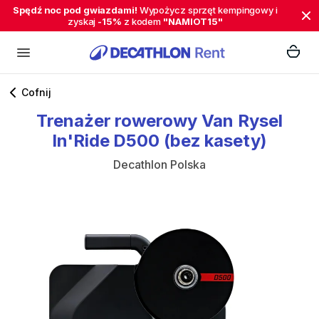
Spędź noc pod gwiazdami!
Wypożycz sprzęt kempingowy i
zyskaj
-15%
z kodem
"NAMIOT15"
Cofnij
Trenażer
rowerowy
Van
Rysel
In'Ride
D500
(bez
kasety)
Decathlon Polska