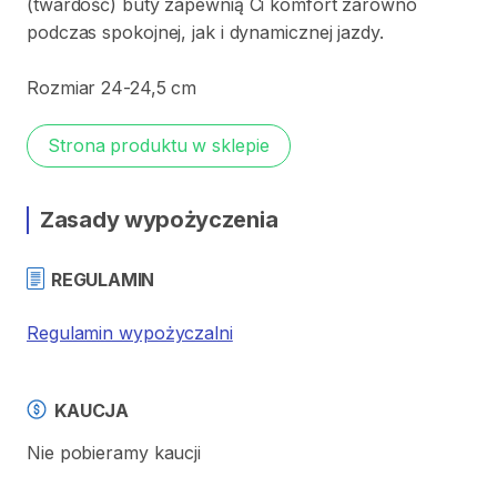
(twardość)
buty
zapewnią
Ci
komfort
zarówno
podczas
spokojnej
​,​
jak
i
dynamicznej
jazdy.
Rozmiar
24-24
​,​
5
cm
Strona produktu w sklepie
Zasady wypożyczenia
REGULAMIN
Regulamin wypożyczalni
KAUCJA
Nie pobieramy kaucji