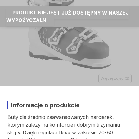
PRODUKT NIE JEST JUŻ DOSTĘPNY W NASZEJ
WYPOŻYCZALNI
Więcej zdjęć
(
2
)
Informacje o produkcie
Buty
dla
średnio
zaawansowanych
narciarek
​,​
którym
zależy
na
komforcie
i
dobrym
trzymaniu
stopy.
Dzięki
regulacji
flexu
w
zakresie
70-80