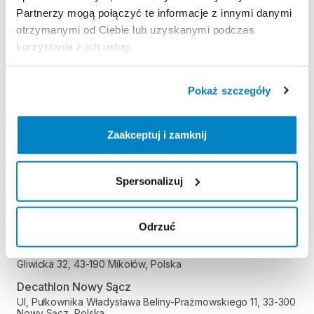
Partnerzy mogą połączyć te informacje z innymi danymi
Decathlon Kielce
otrzymanymi od Ciebie lub uzyskanymi podczas
Radomska 24, 25-451 Kielce, Polska
korzystania z ich usług.
Decathlon Kraków Bronowice
Stawowa 61, 31-346 Kraków, Polska
Pokaż szczegóły
Decathlon Kraków Zakopianka
Zakopiańska 62A, 30-418 Kraków, Polska
Decathlon Legnica
Zaakceptuj i zamknij
Objazdowa 9, 59-220 Legnica, Polska
Decathlon Lublin Węglin
Spersonalizuj
Gęsia 1, 20-719 Lublin, Polska
Decathlon Lublin Czechów
Aleja Spółdzielczości Pracy 26, 20-147 Lublin, Polska
Odrzuć
Decathlon Mikołów
Gliwicka 32, 43-190 Mikołów, Polska
Decathlon Nowy Sącz
Ul, Pułkownika Władysława Beliny-Prażmowskiego 11, 33-300
Nowy Sącz, Polska