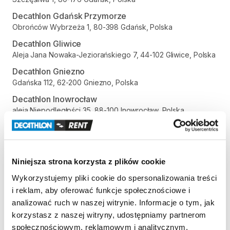
Decathlon Gdańsk Przymorze
Obrońców Wybrzeża 1, 80-398 Gdańsk, Polska
Decathlon Gliwice
Aleja Jana Nowaka-Jeziorańskiego 7, 44-102 Gliwice, Polska
Decathlon Gniezno
Gdańska 112, 62-200 Gniezno, Polska
Decathlon Inowrocław
aleja Niepodległości 35, 88-100 Inowrocław, Polska
Decathlon Jelenia Góra
Aleja Jana Pawła II 17, 58-500 Jelenia Góra, Polska
Decathlon Kalisz
Niniejsza strona korzysta z plików cookie
Poznańska 80-86, 62-800 Kalisz, Polska
Wykorzystujemy pliki cookie do spersonalizowania treści
Decathlon Katowice Trzy Stawy
i reklam, aby oferować funkcje społecznościowe i
Alpejska 5, 40-507 Katowice, Polska
analizować ruch w naszej witrynie. Informacje o tym, jak
Decathlon Katowice
korzystasz z naszej witryny, udostępniamy partnerom
Trasa Nikodema i Józefa Renców 30, 40-878 Katowice,
społecznościowym, reklamowym i analitycznym.
Polska