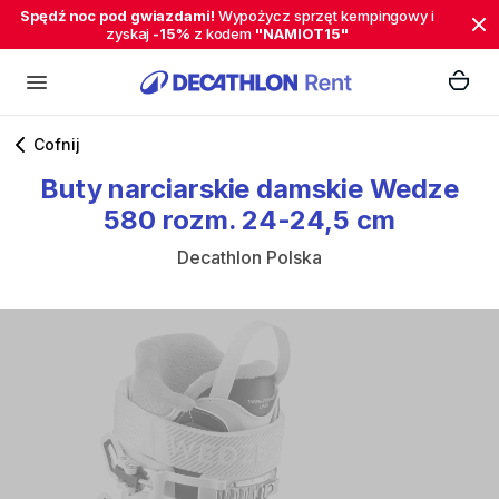
Spędź noc pod gwiazdami!
Wypożycz sprzęt kempingowy i
zyskaj
-15%
z kodem
"NAMIOT15"
Cofnij
Buty
narciarskie
damskie
Wedze
580
rozm.
24-24
​,​
5
cm
Decathlon Polska