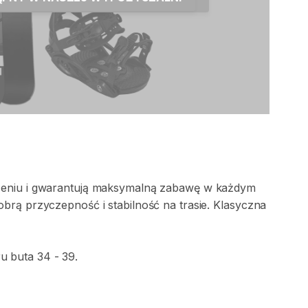
eniu
i
gwarantują
maksymalną
zabawę
w
każdym
obrą
przyczepność
i
stabilność
na
trasie.
Klasyczna
ru
buta
34
-
39.