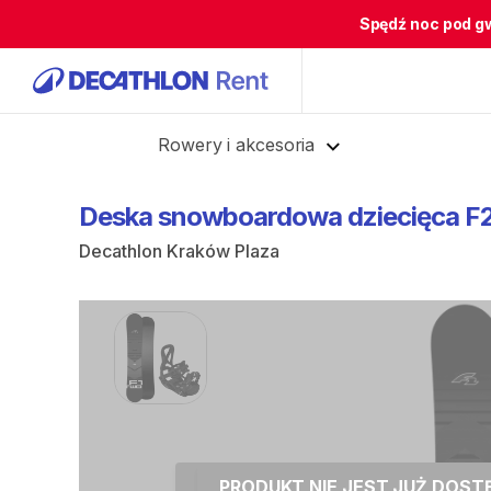
Spędź noc pod g
Cofnij
Rowery i akcesoria
Deska
snowboardowa
dziecięca
F
Decathlon Kraków Plaza
PRODUKT NIE JEST JUŻ DOS