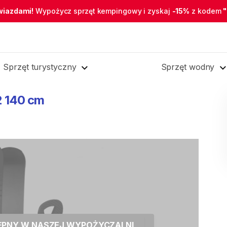
wiazdami!
Wypożycz sprzęt kempingowy i zyskaj
-15%
z kodem
Sprzęt turystyczny
Sprzęt wodny
2
140
cm
TĘPNY W NASZEJ WYPOŻYCZALNI