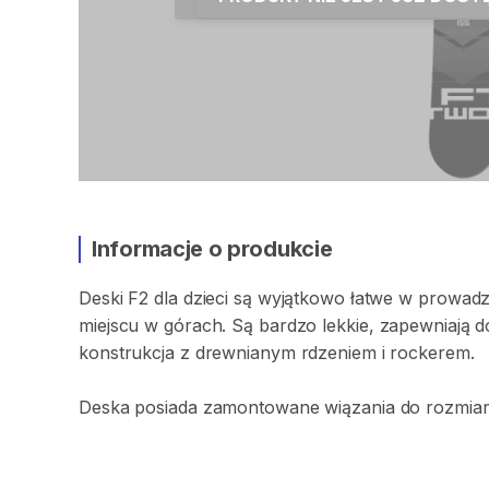
Informacje o produkcie
Deski
F2
dla
dzieci
są
wyjątkowo
łatwe
w
prowadz
miejscu
w
górach.
Są
bardzo
lekkie​​​​
​,​
zapewniają
d
konstrukcja
z
drewnianym
rdzeniem
i
rockerem.
Deska
posiada
zamontowane
wiązania
do
rozmia