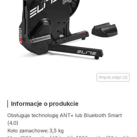
Więcej zdjęć
(
3
)
Informacje o produkcie
Obsługuje
technologię
ANT+
lub
Bluetooth
Smart
(4.0)
Koło
zamachowe:
3
​,​
5
kg