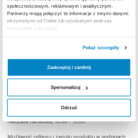
Regulamin wypożyczalni
społecznościowym, reklamowym i analitycznym.
Partnerzy mogą połączyć te informacje z innymi danymi
otrzymanymi od Ciebie lub uzyskanymi podczas
KAUCJA
korzystania z ich usług.
Nie pobieramy kaucji za wypożyczenie tego
produktu
Pokaż szczegóły
ODBIÓR I ZWROT SPRZĘTU
Zaakceptuj i zamknij
Poniedziałek: 10:00 - 19:00
Wtorek: 10:00 - 19:00
Spersonalizuj
Środa: 10:00 - 19:00
Czwartek: 10:00 - 19:00
Piątek: 10:00 - 19:00
Odrzuć
Sobota: 10:00 - 19:00
Niedziela handlowa: 10:00 - 19:00
Możliwość odbioru i zwrotu produktu w godzinach