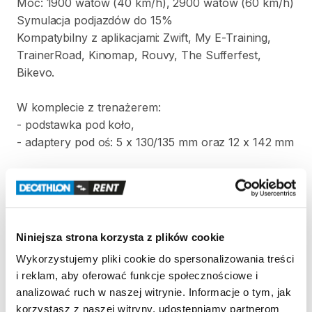
Moc:
1900
watów
(40
km
​/​
h)
​,​
2900
watów
(60
km
​/​
h)
Symulacja
podjazdów
do
15%
Kompatybilny
z
aplikacjami:
Zwift
​,​
My
E-Training
​,​
TrainerRoad
​,​
Kinomap
​,​
Rouvy
​,​
The
Sufferfest
​,​
Bikevo.
W
komplecie
z
trenażerem:
-
podstawka
pod
koło
​,​
-
adaptery
pod
oś:
5
x
130
​/​
135
mm
oraz
12
x
142
mm
Strona produktu w sklepie
Niniejsza strona korzysta z plików cookie
Zasady wypożyczenia
Wykorzystujemy pliki cookie do spersonalizowania treści
i reklam, aby oferować funkcje społecznościowe i
REGULAMIN
analizować ruch w naszej witrynie. Informacje o tym, jak
korzystasz z naszej witryny, udostępniamy partnerom