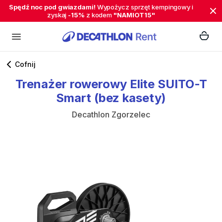
Spędź noc pod gwiazdami!
Wypożycz sprzęt kempingowy i
zyskaj
-15%
z kodem
"NAMIOT15"
Cofnij
Trenażer
rowerowy
Elite
SUITO-T
Smart
(bez
kasety)
Decathlon Zgorzelec