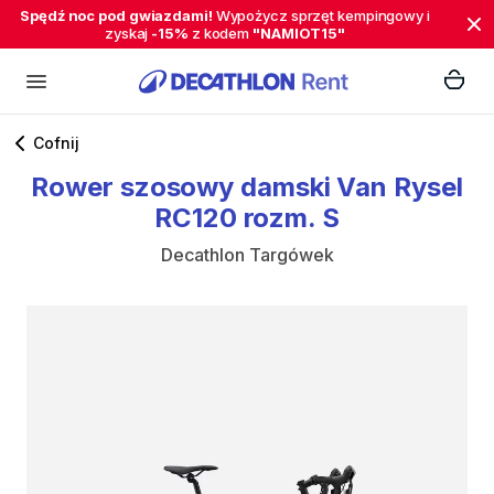
Spędź noc pod gwiazdami!
Wypożycz sprzęt kempingowy i
zyskaj
-15%
z kodem
"NAMIOT15"
Cofnij
Rower
szosowy
damski
Van
Rysel
RC120
rozm.
S
Decathlon Targówek