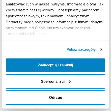
analizować ruch w naszej witrynie. Informacje o tym, jak
korzystasz z naszej witryny, udostępniamy partnerom
Zasady wypożyczenia
społecznościowym, reklamowym i analitycznym.
Partnerzy mogą połączyć te informacje z innymi danymi
otrzymanymi od Ciebie lub uzyskanymi podczas
REGULAMIN
korzystania z ich usług.
Regulamin wypożyczalni
Pokaż szczegóły
KAUCJA
Zaakceptuj i zamknij
Nie pobieramy kaucji za wypożyczenie tego
produktu.
Spersonalizuj
ODBIÓR I ZWROT SPRZĘTU
Odrzuć
Poniedziałek: 9:00 - 21:30
Wtorek: 9:00 - 21:30