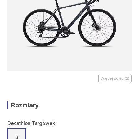
Więcej zdjęć
(
2
)
Rozmiary
Decathlon Targówek
S