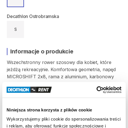
Decathlon Ostrobramska
S
Informacje o produkcie
Wszechstronny
rower
szosowy
dla
kobiet
​,​
które
jeżdżą
rekreacyjnie.
Komfortowa
geometria
​,​
napęd
MICROSHIFT
2x8
​,​
rama
z
aluminium
​,​
karbonowy
widelec
i
tarczowe
hamulce.
Rozm.
S
od
165
do
173
cm
wzrostu
Opony
700x28
Niniejsza strona korzysta z plików cookie
Waga
w
rozm.
S:
11
​,​
1
kg
Wykorzystujemy pliki cookie do spersonalizowania treści
i reklam, aby oferować funkcje społecznościowe i
Strona produktu w sklepie