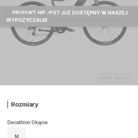
PRODUKT NIE JEST JUŻ DOSTĘPNY W NASZEJ
WYPOŻYCZALNI
Więcej zdjęć
(
2
)
Rozmiary
Decathlon Okęcie
M