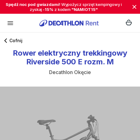
Spędź noc pod gwiazdami!
Wypożycz sprzęt kempingowy i
zyskaj
-15%
z kodem
"NAMIOT15"
Cofnij
Rower
elektryczny
trekkingowy
Riverside
500
E
rozm.
M
Decathlon Okęcie