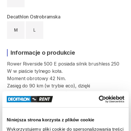
Decathlon Ostrobramska
M
L
Informacje o produkcie
Rower
Riverside
500
E
posiada
silnik
brushless
250
W
w
piaście
tylnego
koła.
Moment
obrotowy
42
Nm.
Zasięg
do
90
km
(w
trybie
eco)
​,​
dzięki
akumulatorowi
o
pojemności
418
Wh.
Napęd
8-rzędowy
z
przerzutką
BTWIN
RD
M25.
Rozmiar
M
od
166
cm
do
177
cm
Niniejsza strona korzysta z plików cookie
Waga
w
rozm.
M:
21
​,​
9
kg
Wykorzystujemy pliki cookie do spersonalizowania treści
Rower
wyposażony
w
błotniki
i
stopkę.