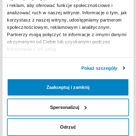
i reklam, aby oferować funkcje społecznościowe i
analizować ruch w naszej witrynie. Informacje o tym, jak
Strona produktu w sklepie
korzystasz z naszej witryny, udostępniamy partnerom
społecznościowym, reklamowym i analitycznym.
Zasady wypożyczenia
Partnerzy mogą połączyć te informacje z innymi danymi
otrzymanymi od Ciebie lub uzyskanymi podczas
korzystania z ich usług.
REGULAMIN
Regulamin wypożyczalni
Pokaż szczegóły
KAUCJA
Zaakceptuj i zamknij
Nie pobieramy kaucji za wypożyczenie tego
produktu
Spersonalizuj
Odrzuć
ODBIÓR I ZWROT SPRZĘTU