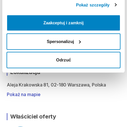
ODBIÓR I ZWROT SPRZĘTU
Pokaż szczegóły
Poniedziałek: 10:00 - 20:00
Wtorek: 10:00 - 20:00
Zaakceptuj i zamknij
Środa: 10:00 - 20:00
Czwartek: 10:00 - 20:00
Piątek: 10:00 - 20:00
Spersonalizuj
Sobota: 10:00 - 20:00
Niedziela handlowa: 10:00 - 19:00
Odrzuć
Lokalizacja
Aleja Krakowska 81, 02-180 Warszawa, Polska
Pokaż na mapie
Właściciel oferty