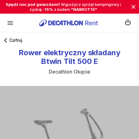
Spędź noc pod gwiazdami!
Wypożycz sprzęt kempingowy i
zyskaj
-15%
z kodem
"NAMIOT15"
Cofnij
Rower
elektryczny
składany
Btwin
Tilt
500
E
Decathlon Okęcie