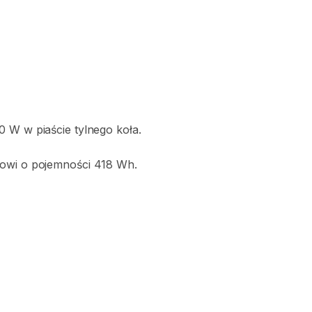
0
W
w
piaście
tylnego
koła.
owi
o
pojemności
418
Wh.