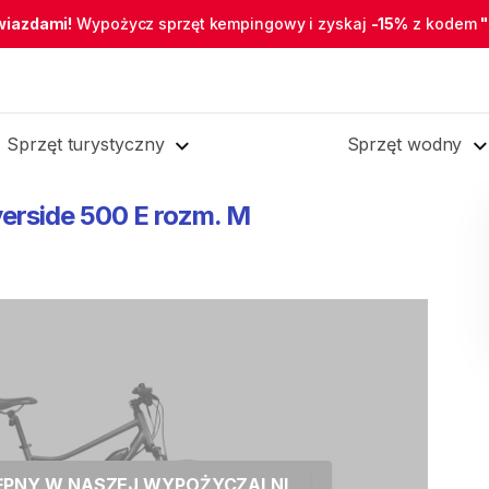
wiazdami!
Wypożycz sprzęt kempingowy i zyskaj
-15%
z kodem
Sprzęt turystyczny
Sprzęt wodny
verside
500
E
rozm.
M
TĘPNY W NASZEJ WYPOŻYCZALNI