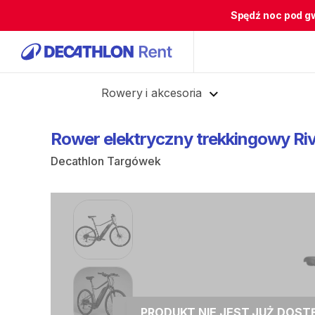
Spędź noc pod g
Cofnij
Rowery i akcesoria
Rower
elektryczny
trekkingowy
Ri
Decathlon Targówek
PRODUKT NIE JEST JUŻ DOS