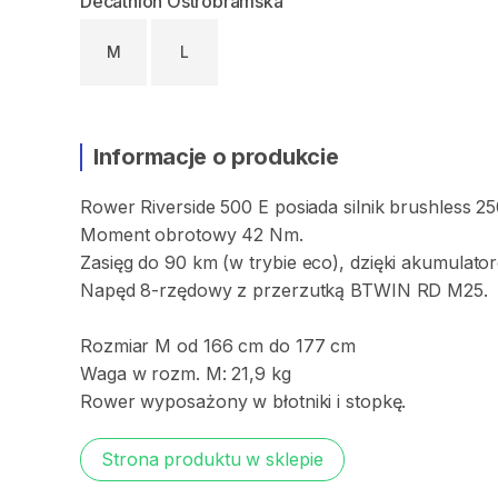
Decathlon Ostrobramska
M
L
Informacje o produkcie
Rower
Riverside
500
E
posiada
silnik
brushless
25
Moment
obrotowy
42
Nm.
Zasięg
do
90
km
(w
trybie
eco)
​,​
dzięki
akumulator
Napęd
8-rzędowy
z
przerzutką
BTWIN
RD
M25.
Rozmiar
M
od
166
cm
do
177
cm
Waga
w
rozm.
M:
21
​,​
9
kg
Rower
wyposażony
w
błotniki
i
stopkę.
Strona produktu w sklepie