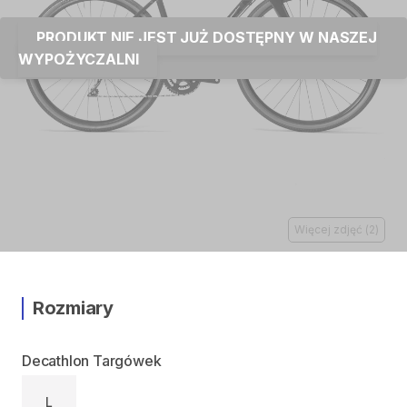
PRODUKT NIE JEST JUŻ DOSTĘPNY W NASZEJ
WYPOŻYCZALNI
Więcej zdjęć
(
2
)
Rozmiary
Decathlon Targówek
L