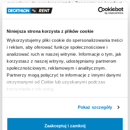
gravelowy
do
regularnej
jazdy.
Zapewnia
on
komfort
i
wszechstronność
na
drogach
o
dobrej
nawierzchni.
Nasz
nowy
rower
gravelowy
posiada
nową
​,​
Niniejsza strona korzysta z plików cookie
specjalną
geometrię
​,​
koła
i
opony
Gravel
Tubeless
Ready
​,​
napęd
Shimano
105
oraz
Sub-Compact
Wykorzystujemy pliki cookie do spersonalizowania treści
Praxis
48
​/​
32.
Komfortowy
i
wszechstronny
na
i reklam, aby oferować funkcje społecznościowe i
dobrych
nawierzchniach.
analizować ruch w naszej witrynie. Informacje o tym, jak
korzystasz z naszej witryny, udostępniamy partnerom
społecznościowym, reklamowym i analitycznym.
Rozm.
XL
od
188
do
200
cm
wzrostu
Partnerzy mogą połączyć te informacje z innymi danymi
Opony
700x40
otrzymanymi od Ciebie lub uzyskanymi podczas
Waga
w
rozm.
XL:
10​
​,​
​9
kg
korzystania z ich usług.
Strona produktu w sklepie
Pokaż szczegóły
Zasady wypożyczenia
Zaakceptuj i zamknij