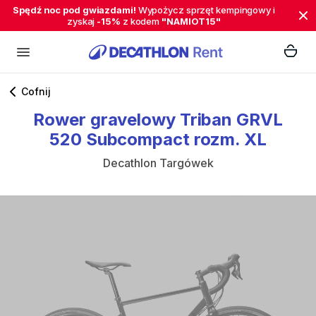
Spędź noc pod gwiazdami!
Wypożycz sprzęt kempingowy i
zyskaj
-15%
z kodem
"NAMIOT15"
Cofnij
Rower
gravelowy
Triban
GRVL
520
Subcompact
rozm.
XL
Decathlon Targówek