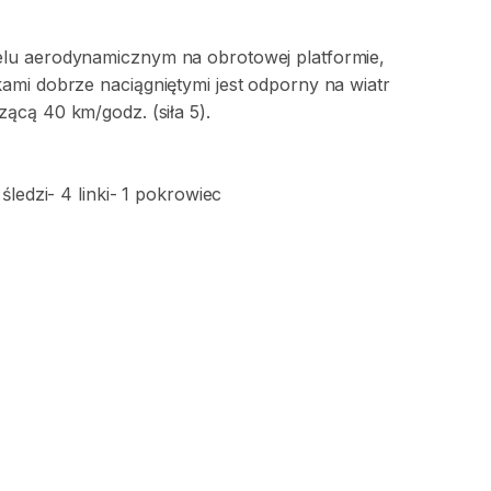
elu
aerodynamicznym
na
obrotowej
platformie
​,​
kami
dobrze
naciągniętymi
jest
odporny
na
wiatr
zącą
40
km
​/​
godz.
(siła
5).
śledzi-
4
linki-
1
pokrowiec