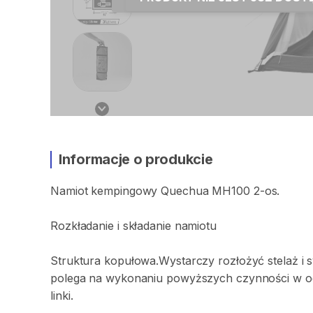
Informacje o produkcie
Namiot
kempingowy
Quechua
MH100
2-os.
Rozkładanie
i
składanie
namiotu
Struktura
kopułowa.Wystarczy
rozłożyć
stelaż
i
s
polega
na
wykonaniu
powyższych
czynności
w
o
linki.