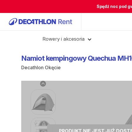
Spędź noc pod g
Cofnij
Rowery i akcesoria
Namiot
kempingowy
Quechua
MH1
Decathlon Okęcie
PRODUKT NIE JEST JUŻ DOS