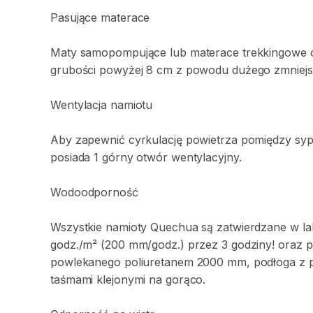
Pasujące
materace
Maty
samopompujące
lub
materace
trekkingowe
grubości
powyżej
8
cm
z
powodu
dużego
zmniejs
Wentylacja
namiotu
Aby
zapewnić
cyrkulację
powietrza
pomiędzy
syp
posiada
1
górny
otwór
wentylacyjny.
Wodoodporność
Wszystkie
namioty
Quechua
są
zatwierdzane
w
l
godz.
​/​
m²
(200
mm
​/​
godz.)
przez
3
godziny!
oraz
p
powlekanego
poliuretanem
2000
mm
​,​
podłoga
z
taśmami
klejonymi
na
gorąco.