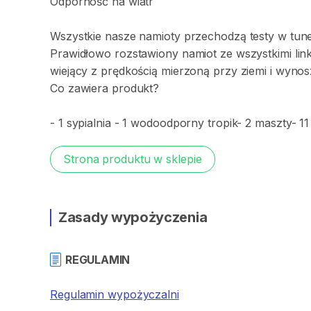
Odporność
na
wiatr
Wszystkie
nasze
namioty
przechodzą
testy
w
tun
Prawidłowo
rozstawiony
namiot
ze
wszystkimi
lin
wiejący
z
prędkością
mierzoną
przy
ziemi
i
wynos
Co
zawiera
produkt?
-
1
sypialnia
-
1
wodoodporny
tropik-
2
maszty-
11
Strona produktu w sklepie
Zasady wypożyczenia
REGULAMIN
Regulamin wypożyczalni