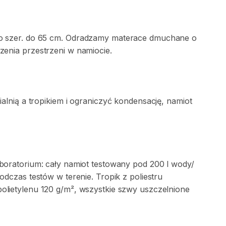
o
szer.
do
65
cm.
Odradzamy
materace
dmuchane
o
zenia
przestrzeni
w
namiocie.
ialnią
a
tropikiem
i
ograniczyć
kondensację​
​,​
namiot
aboratorium:
cały
namiot
testowany
pod
200
l
wody
​/​
odczas
testów
w
terenie.
Tropik
z
poliestru
polietylenu
120
g
​/​
m²
​,​
wszystkie
szwy
uszczelnione