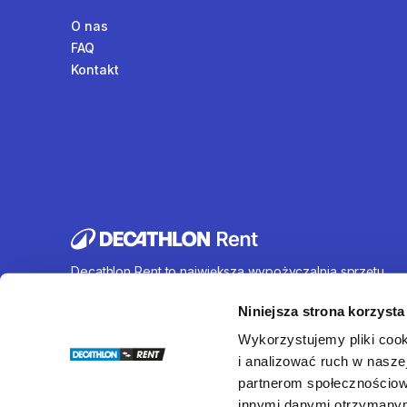
O nas
FAQ
Kontakt
Decathlon Rent to największa wypożyczalnia sprzętu
sportowego działająca na terenie całej Polski. Oferujem
wynajem rowerów, sprzętu turystycznego, sprzętu do
Niniejsza strona korzysta
sportów wodnych i wielu innych. U nas każdy znajdzie c
Wykorzystujemy pliki cook
dla siebie.
i analizować ruch w naszej
partnerom społecznościow
innymi danymi otrzymanymi