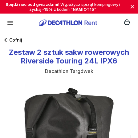
Spędź noc pod gwiazdami!
Wypożycz sprzęt kempingowy i
zyskaj
-15%
z kodem
"NAMIOT15"
Cofnij
Zestaw
2
sztuk
sakw
rowerowych
Riverside
Touring
24L
IPX6
Decathlon Targówek