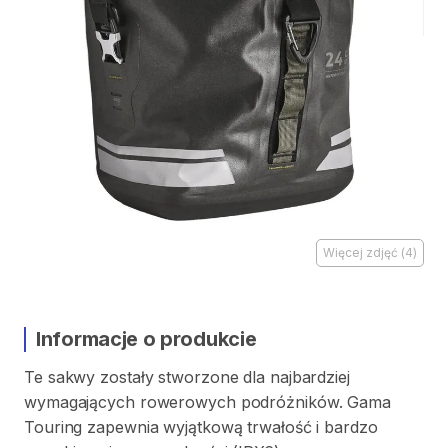
Więcej zdjęć
(
4
)
Informacje o produkcie
Te
sakwy
zostały
stworzone
dla
najbardziej
wymagających
rowerowych
podróżników.
Gama
Touring
zapewnia
wyjątkową
trwałość
i
bardzo