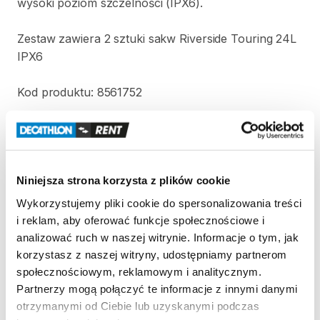
wysoki
poziom
szczelności
(IPX6).
Zestaw
zawiera
2
sztuki
sakw
Riverside
Touring
24L
IPX6
Kod
produktu:
8561752
Strona produktu w sklepie
Zasady wypożyczenia
Niniejsza strona korzysta z plików cookie
Wykorzystujemy pliki cookie do spersonalizowania treści
REGULAMIN
i reklam, aby oferować funkcje społecznościowe i
analizować ruch w naszej witrynie. Informacje o tym, jak
Regulamin wypożyczalni
korzystasz z naszej witryny, udostępniamy partnerom
społecznościowym, reklamowym i analitycznym.
Partnerzy mogą połączyć te informacje z innymi danymi
KAUCJA
otrzymanymi od Ciebie lub uzyskanymi podczas