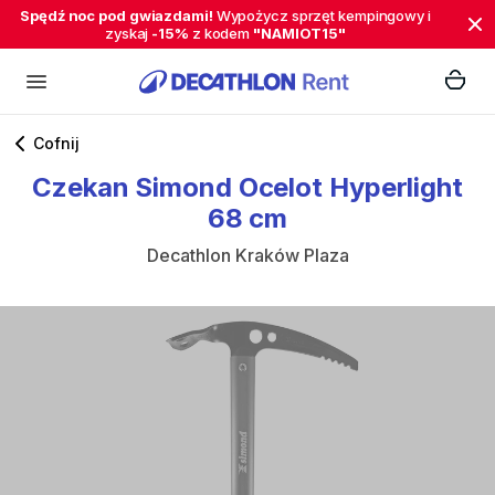
Spędź noc pod gwiazdami!
Wypożycz sprzęt kempingowy i
zyskaj
-15%
z kodem
"NAMIOT15"
Cofnij
Czekan
Simond
Ocelot
Hyperlight
68
cm
Decathlon Kraków Plaza