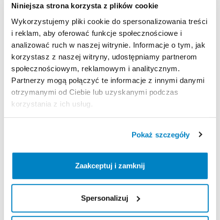
Niniejsza strona korzysta z plików cookie
Strona produktu w sklepie
Wykorzystujemy pliki cookie do spersonalizowania treści
i reklam, aby oferować funkcje społecznościowe i
Zasady wypożyczenia
analizować ruch w naszej witrynie. Informacje o tym, jak
korzystasz z naszej witryny, udostępniamy partnerom
społecznościowym, reklamowym i analitycznym.
REGULAMIN
Partnerzy mogą połączyć te informacje z innymi danymi
otrzymanymi od Ciebie lub uzyskanymi podczas
Regulamin wypożyczalni
korzystania z ich usług.
KAUCJA
Pokaż szczegóły
Nie pobieramy kaucji za wypożyczenie tego
produktu
Zaakceptuj i zamknij
ODBIÓR I ZWROT SPRZĘTU
Spersonalizuj
Poniedziałek: 9:00 - 20:00