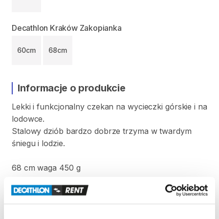
Decathlon Kraków Zakopianka
60cm
68cm
Informacje o produkcie
Lekki
i
funkcjonalny
czekan
na
wycieczki
górskie
i
na
lodowce.
Stalowy
dziób
bardzo
dobrze
trzyma
w
twardym
śniegu
i
lodzie.
68
cm
waga
450
g
Produkt
z
certyfikatem
CE
zgodnie
z
normą
EN
13089:2011
+
A1:2015;
UIAA
152:2018
typ
1.