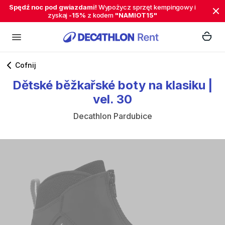
Spędź noc pod gwiazdami!
Wypożycz sprzęt kempingowy i
zyskaj
-15%
z kodem
"NAMIOT15"
Cofnij
Dětské
běžkařské
boty
na
klasiku
|
vel.
30
Decathlon Pardubice