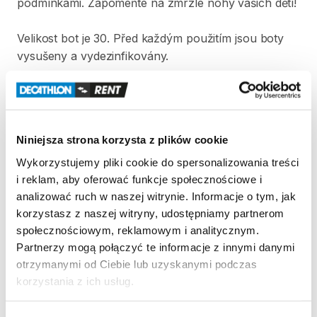
podmínkami.
Zapomeňte
na
zmrzlé
nohy
vašich
dětí!
Velikost
bot
je
30.
Před
každým
použitím
jsou
boty
vysušeny
a
vydezinfikovány.
Strona produktu w sklepie
Zasady wypożyczenia
Niniejsza strona korzysta z plików cookie
Wykorzystujemy pliki cookie do spersonalizowania treści
REGULAMIN
i reklam, aby oferować funkcje społecznościowe i
analizować ruch w naszej witrynie. Informacje o tym, jak
Regulamin wypożyczalni
korzystasz z naszej witryny, udostępniamy partnerom
społecznościowym, reklamowym i analitycznym.
Partnerzy mogą połączyć te informacje z innymi danymi
KAUCJA
otrzymanymi od Ciebie lub uzyskanymi podczas
korzystania z ich usług.
Pro vypůjčení produktu není vyžadována vratná či
jiná záloha. Za vypůjčení zaplatíte předem online