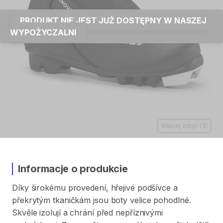
PRODUKT NIE JEST JUŻ DOSTĘPNY W NASZEJ
WYPOŻYCZALNI
Więcej zdjęć
(
3
)
Informacje o produkcie
Díky
širokému
provedení​​​
​,​
hřejivé
podšívce
a
překrytým
tkaničkám
jsou
boty
velice
pohodlné.
Skvěle
izolují
a
chrání
před
nepříznivými