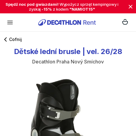
Spędź noc pod gwiazdami!
Wypożycz sprzęt kempingowy i
zyskaj
-15%
z kodem
"NAMIOT15"
Cofnij
Dětské
lední
brusle
|
vel.
26​​​​​
​/​
​​​​​28
Decathlon Praha Nový Smíchov