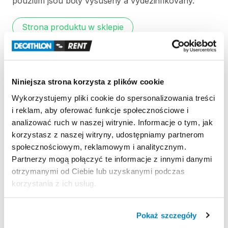
použitím
jsou
boty
vysušeny
a
vydezinfikovány.
Strona produktu w sklepie
Zasady wypożyczenia
Niniejsza strona korzysta z plików cookie
REGULAMIN
Wykorzystujemy pliki cookie do spersonalizowania treści
i reklam, aby oferować funkcje społecznościowe i
Regulamin wypożyczalni
analizować ruch w naszej witrynie. Informacje o tym, jak
korzystasz z naszej witryny, udostępniamy partnerom
społecznościowym, reklamowym i analitycznym.
KAUCJA
Partnerzy mogą połączyć te informacje z innymi danymi
Pro vypůjčení produktu není vyžadována vratná či
otrzymanymi od Ciebie lub uzyskanymi podczas
jiná záloha. Za vypůjčení zaplatíte předem online
korzystania z ich usług.
platební kartou. Sleva je automaticky vypočítána a
odečtena za každý den výpůjčky počínaje 4. dnem
Pokaż szczegóły
půjčení. Každý další den výpůjčky je cena snížena o