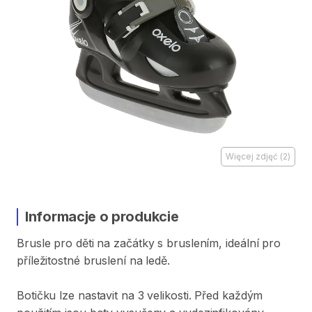
Więcej zdjęć
(
2
)
Informacje o produkcie
Brusle
pro
děti
na
začátky
s
bruslením​​​​​
​,​
ideální
pro
příležitostné
bruslení
na
ledě.
Botičku
lze
nastavit
na
3
velikosti.
Před
každým