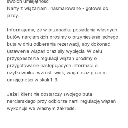
swoich
umiejętności.
Narty
z
wiązaniami​​​​​
​,​
nasmarowane
-
gotowe
do
jazdy.
Informujemy
​,​
że
w
przypadku
posiadania
własnych
butów
narciarskich
prosimy
o
przyniesienie
jednego
buta
w
dniu
odbierania
rezerwacji
​,​
aby
dokonać
ustawienia
wiązań
oraz
siły
wypięcia.
W
celu
przyspieszenia
regulacji
wiązań
prosimy
o
przygotowanie
następujących
informacji
o
użytkowniku:
wzrost
​,​
wiek
​,​
waga
oraz
poziom
umiejętności
w
skali
1–3.
Jeżeli
klient
nie
dostarczy
swojego
buta
narciarskiego
przy
odbiorze
nart
​,​
regulację
wiązań
wykonuje
we
własnym
zakresie.