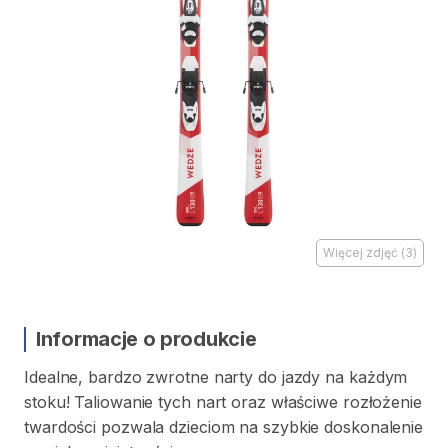
Więcej zdjęć
(
3
)
Informacje o produkcie
Idealne
​,​
bardzo
zwrotne
narty
do
jazdy
na
każdym
stoku!
Taliowanie
tych
nart
oraz
właściwe
rozłożenie
twardości
pozwala
dzieciom
na
szybkie
doskonalenie