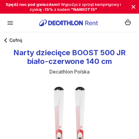
Spędź noc pod gwiazdami!
Wypożycz sprzęt kempingowy i
zyskaj
-15%
z kodem
"NAMIOT15"
Cofnij
Narty
dziecięce
BOOST
500
JR
biało-czerwone
140
cm
Decathlon Polska