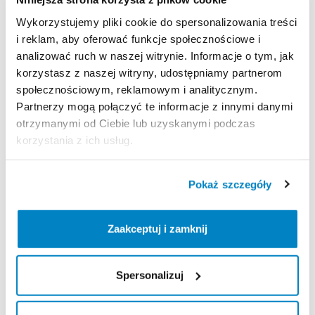
Decathlon Inowrocław
Wykorzystujemy pliki cookie do spersonalizowania treści
aleja Niepodległości 35, 88-100 Inowrocław, Polska
i reklam, aby oferować funkcje społecznościowe i
Decathlon Jelenia Góra
analizować ruch w naszej witrynie. Informacje o tym, jak
Aleja Jana Pawła II 17, 58-500 Jelenia Góra, Polska
korzystasz z naszej witryny, udostępniamy partnerom
Decathlon Kalisz
społecznościowym, reklamowym i analitycznym.
Poznańska 80-86, 62-800 Kalisz, Polska
Partnerzy mogą połączyć te informacje z innymi danymi
Decathlon Katowice Trzy Stawy
otrzymanymi od Ciebie lub uzyskanymi podczas
Alpejska 5, 40-507 Katowice, Polska
korzystania z ich usług.
Decathlon Katowice
Trasa Nikodema i Józefa Renców 30, 40-878 Katowice,
Pokaż szczegóły
Polska
Decathlon Kielce
Radomska 24, 25-451 Kielce, Polska
Zaakceptuj i zamknij
Decathlon Kraków Bronowice
Stawowa 61, 31-346 Kraków, Polska
Spersonalizuj
Decathlon Kraków Zakopianka
Zakopiańska 62A, 30-418 Kraków, Polska