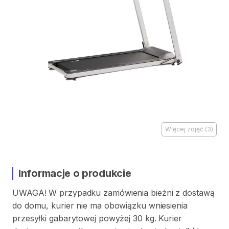
Więcej zdjęć
(
3
)
Informacje o produkcie
UWAGA!
W
przypadku
zamówienia
bieżni
z
dostawą
do
domu
​,​
kurier
nie
ma
obowiązku
wniesienia
przesyłki
gabarytowej
powyżej
30
kg.
Kurier