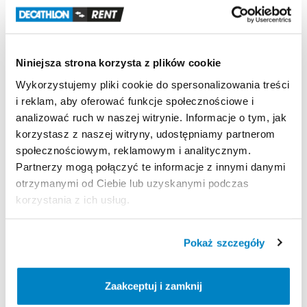
Szczęśliwa 1, 80-176 Gdańsk, Polska
Decathlon Gdańsk Przymorze
Obrońców Wybrzeża 1, 80-398 Gdańsk, Polska
Decathlon Gliwice
Niniejsza strona korzysta z plików cookie
Aleja Jana Nowaka-Jeziorańskiego 7, 44-102 Gliwice, Polska
Wykorzystujemy pliki cookie do spersonalizowania treści
Decathlon Gniezno
i reklam, aby oferować funkcje społecznościowe i
Gdańska 112, 62-200 Gniezno, Polska
analizować ruch w naszej witrynie. Informacje o tym, jak
Decathlon Inowrocław
korzystasz z naszej witryny, udostępniamy partnerom
aleja Niepodległości 35, 88-100 Inowrocław, Polska
społecznościowym, reklamowym i analitycznym.
Partnerzy mogą połączyć te informacje z innymi danymi
Decathlon Jelenia Góra
otrzymanymi od Ciebie lub uzyskanymi podczas
Aleja Jana Pawła II 17, 58-500 Jelenia Góra, Polska
korzystania z ich usług.
Decathlon Kalisz
Poznańska 80-86, 62-800 Kalisz, Polska
Pokaż szczegóły
Decathlon Katowice Trzy Stawy
Alpejska 5, 40-507 Katowice, Polska
Decathlon Katowice
Zaakceptuj i zamknij
Trasa Nikodema i Józefa Renców 30, 40-878 Katowice,