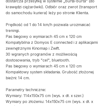
dostarcza
przesyłkę
w
systemie
„burta-burta”
(do
krawędzi
ciężarówki).
Odbiór
oraz
zwrot
(transport
do
samochodu
kuriera)
leży
po
stronie
Klienta.
Prędkość
od
1
do
14
km
​/​
h
pozwala
urozmaicać
treningi.
Pas
biegowy
o
wymiarach
45
cm
x
120
cm
Kompatybilna
z
Domyos
E
connected
i
z
aplikacjami
zewnętrznymi
Kinomap
i
Zwift.
30
wgranych
programów
z
możliwością
dostosowania
​,​
tryb
"cel"
​,​
bluetooth.
Pas
biegowy
o
wymiarach
45
cm
x
120
cm
Kompaktowy
system
składania.
Grubość
złożonej
bieżni:
14
cm.
Parametry
techniczne:
Wymiary:
114x150x75
cm
(wys.
x
dł.
x
szer.)
Wymiary
po
złożeniu:
14x150x75
cm
(wys.
x
dł.
x