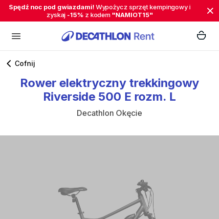
Spędź noc pod gwiazdami!
Wypożycz sprzęt kempingowy i
zyskaj
-15%
z kodem
"NAMIOT15"
Cofnij
Rower
elektryczny
trekkingowy
Riverside
500
E
rozm.
L
Decathlon Okęcie