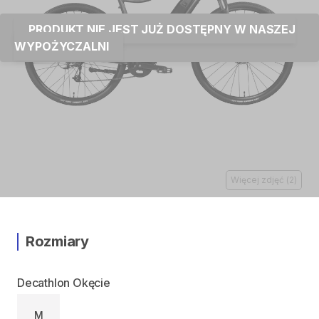
PRODUKT NIE JEST JUŻ DOSTĘPNY W NASZEJ
WYPOŻYCZALNI
Więcej zdjęć
(
2
)
Rozmiary
Decathlon Okęcie
M