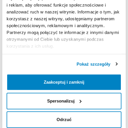
i reklam, aby oferować funkcje społecznościowe i
analizować ruch w naszej witrynie. Informacje o tym, jak
Strona produktu w sklepie
korzystasz z naszej witryny, udostępniamy partnerom
społecznościowym, reklamowym i analitycznym.
Zasady wypożyczenia
Partnerzy mogą połączyć te informacje z innymi danymi
otrzymanymi od Ciebie lub uzyskanymi podczas
korzystania z ich usług.
REGULAMIN
Regulamin wypożyczalni
Pokaż szczegóły
KAUCJA
Zaakceptuj i zamknij
Nie pobieramy kaucji za wypożyczenie tego
produktu
Spersonalizuj
Odrzuć
ODBIÓR I ZWROT SPRZĘTU