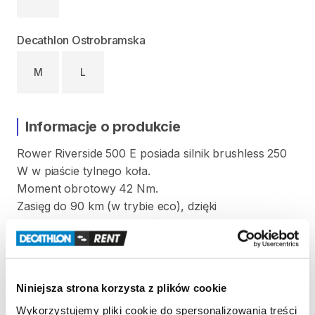
Decathlon Ostrobramska
M
L
Informacje o produkcie
Rower
Riverside
500
E
posiada
silnik
brushless
250
W
w
piaście
tylnego
koła.
Moment
obrotowy
42
Nm.
Zasięg
do
90
km
(w
trybie
eco)
​,​
dzięki
akumulatorowi
o
pojemności
418
Wh.
Napęd
8-rzędowy
z
przerzutką
BTWIN
RD
M25.
Rozmiar
L
od
178
cm
do
189
cm
Niniejsza strona korzysta z plików cookie
Waga
w
rozm.
L:
22
​,​
0
kg
Wykorzystujemy pliki cookie do spersonalizowania treści
Rower
wyposażony
w
błotniki
i
stopkę.