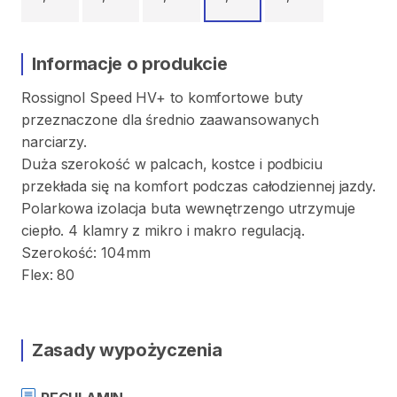
Informacje o produkcie
Rossignol
Speed
HV+
to
komfortowe
buty
przeznaczone
dla
średnio
zaawansowanych
narciarzy.
Duża
szerokość
w
palcach
​,​
kostce
i
podbiciu
przekłada
się
na
komfort
podczas
całodziennej
jazdy.
Polarkowa
izolacja
buta
wewnętrzengo
utrzymuje
ciepło.
4
klamry
z
mikro
i
makro
regulacją.
Szerokość:
104mm
Flex:
80
Zasady wypożyczenia