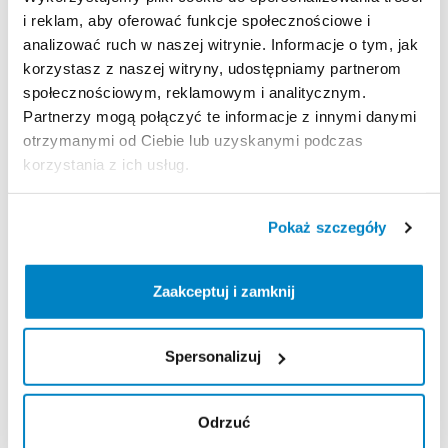
Aleja Jana Pawła II 17, 58-500 Jelenia Góra, Polska
i reklam, aby oferować funkcje społecznościowe i
analizować ruch w naszej witrynie. Informacje o tym, jak
Decathlon Kalisz
korzystasz z naszej witryny, udostępniamy partnerom
Poznańska 80-86, 62-800 Kalisz, Polska
społecznościowym, reklamowym i analitycznym.
Decathlon Katowice Trzy Stawy
Partnerzy mogą połączyć te informacje z innymi danymi
Alpejska 5, 40-507 Katowice, Polska
otrzymanymi od Ciebie lub uzyskanymi podczas
Decathlon Katowice
korzystania z ich usług.
Trasa Nikodema i Józefa Renców 30, 40-878 Katowice,
Polska
Decathlon Kielce
Pokaż szczegóły
Radomska 24, 25-451 Kielce, Polska
Decathlon Kraków Bronowice
Zaakceptuj i zamknij
Stawowa 61, 31-346 Kraków, Polska
Decathlon Kraków Zakopianka
Spersonalizuj
Zakopiańska 62A, 30-418 Kraków, Polska
Decathlon Legnica
Objazdowa 9, 59-220 Legnica, Polska
Odrzuć
Decathlon Lublin Węglin