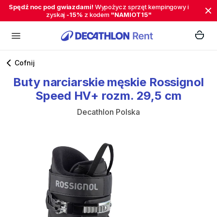
Spędź noc pod gwiazdami!
Wypożycz sprzęt kempingowy i
zyskaj
-15%
z kodem
"NAMIOT15"
Cofnij
Buty
narciarskie
męskie
Rossignol
Speed
HV+
rozm.
29​
​,​
​5
cm
Decathlon Polska