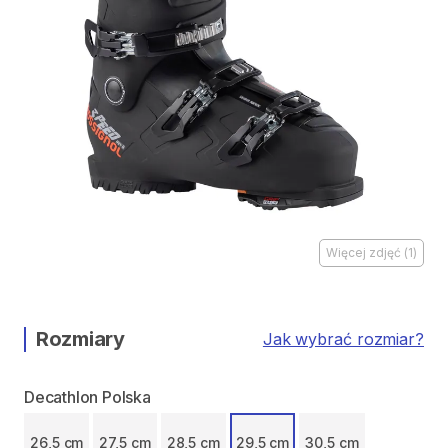
Więcej zdjęć
(
1
)
Rozmiary
Jak wybrać rozmiar?
Decathlon Polska
26,5 cm
27,5 cm
28,5 cm
29,5 cm
30,5 cm