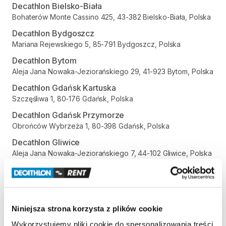
Decathlon Bielsko-Biała
Bohaterów Monte Cassino 425, 43-382 Bielsko-Biała, Polska
Decathlon Bydgoszcz
Mariana Rejewskiego 5, 85-791 Bydgoszcz, Polska
Decathlon Bytom
Aleja Jana Nowaka-Jeziorańskiego 29, 41-923 Bytom, Polska
Decathlon Gdańsk Kartuska
Szczęśliwa 1, 80-176 Gdańsk, Polska
Decathlon Gdańsk Przymorze
Obrońców Wybrzeża 1, 80-398 Gdańsk, Polska
Decathlon Gliwice
Aleja Jana Nowaka-Jeziorańskiego 7, 44-102 Gliwice, Polska
Decathlon Gniezno
Gdańska 112, 62-200 Gniezno, Polska
Decathlon Inowrocław
aleja Niepodległości 35, 88-100 Inowrocław, Polska
Niniejsza strona korzysta z plików cookie
Decathlon Jelenia Góra
Wykorzystujemy pliki cookie do spersonalizowania treści