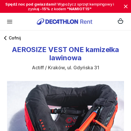
Spędź noc pod gwiazdami!
Wypożycz sprzęt kempingowy i
zyskaj
-15%
z kodem
"NAMIOT15"
Cofnij
AEROSIZE
VEST
ONE
kamizelka
lawinowa
Actiff / Kraków, ul. Gdyńska 31