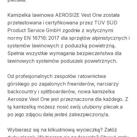
Kamizelka
lawinowa
AEROSIZE
Vest
One
została
przetestowana
i
certyfikowana
przez
TÜV
SÜD
Product
Service
GmbH
zgodnie
z
wytycznymi
normy
EN
16716:
2017
dla
sprzętów
alpinistycznych
i
systemów
lawinowych
z
poduszką
powietrzną.
Spełnia
wszystkie
wymagania
bezpieczeństwa
dla
lawinowych
systemów
poduszek
powietrznych.
Od
profesjonalnych
zespołów
ratownictwa
górskiego
po
zapalonych
freeriderów
​,​
narciarzy
backcountry
i
splitboarderów
​,​
nowa
kamizelka
Aerosize
Vest
One
jest
przeznaczona
dla
każdego.
Z
tą
kamizelką
możesz
nosić
swój
ulubiony
plecak
a
po
jego
zdjęciu
dalej
jesteś
zabezpieczony
​/​
a.
Wybierasz
się
na
kilkudniową
wycieczkę?
Załóż