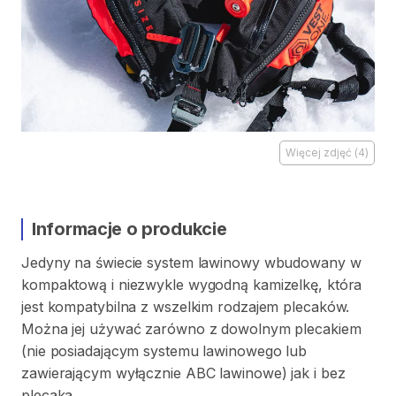
Więcej zdjęć
(
4
)
Informacje o produkcie
Jedyny
na
świecie
system
lawinowy
wbudowany
w
kompaktową
i
niezwykle
wygodną
kamizelkę
​,​
która
jest
kompatybilna
z
wszelkim
rodzajem
plecaków.
Można
jej
używać
zarówno
z
dowolnym
plecakiem
(nie
posiadającym
systemu
lawinowego
lub
zawierającym
wyłącznie
ABC
lawinowe)
jak
i
bez
plecaka.