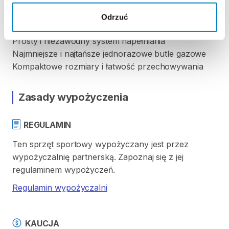
kamizelki
Przetestowane
i
certyfikowane
przez
TÜV
SÜD
Odrzuć
PRODUCT
SERVICE
GMBH
Prosty
i
niezawodny
system
napełniania
Najmniejsze
i
najtańsze
jednorazowe
butle
gazowe
Kompaktowe
rozmiary
i
łatwość
przechowywania
Zasady wypożyczenia
REGULAMIN
Ten sprzęt sportowy wypożyczany jest przez
wypożyczalnię partnerską. Zapoznaj się z jej
regulaminem wypożyczeń.
Regulamin wypożyczalni
KAUCJA