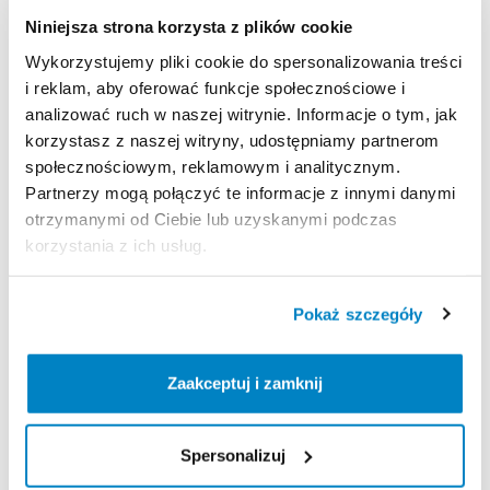
Ponadto
zawsze
zachowujesz
ochronę
lawinową
​,​
Niniejsza strona korzysta z plików cookie
gdy
musisz
zdjąć
plecak!(np.
aby
wyjąć
swoje
ABC
lawinowe
i
ratować
kolegę)
Wykorzystujemy pliki cookie do spersonalizowania treści
i reklam, aby oferować funkcje społecznościowe i
Naboje
są
fabrycznie
zaspawane
​,​
dzięki
czemu
analizować ruch w naszej witrynie. Informacje o tym, jak
można
je
składować
do
10
lat
bez
konieczności
korzystasz z naszej witryny, udostępniamy partnerom
sprawdzania
ciśnienia.
Po
wkręceniu
do
kamizelki
są
społecznościowym, reklamowym i analitycznym.
Partnerzy mogą połączyć te informacje z innymi danymi
od
razu
gotowe
do
użycia.
otrzymanymi od Ciebie lub uzyskanymi podczas
korzystania z ich usług.
CECHY:
Możliwość
użytkowania
z
dowolnym
plecakiem
lub
Pokaż szczegóły
bez
plecaka
Ergonomiczny
kształt
w
jednym
rozmiarze
dla
Zaakceptuj i zamknij
wszystkich
–
ogromny
zakres
regulacji
Niesamowita
wygoda
użytkowania
–
doskonała
dystrybucja
wagi
Spersonalizuj
System
poduszek
lawinowych
w
całości
wewnątrz