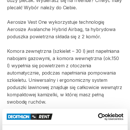
duży
plecak.
Wybierasz
się
na
freeride?
Chwyć
mały
plecak!
Wybór
należy
do
Ciebie.
Aerosize
Vest
One
wykorzystuje
technologię
Aerosize
Avalanche
Hybrid
Airbag
​,​
ta
hybrydowa
poduszka
powietrzna
składa
się
z
2
komór.
Komora
zewnętrzna
(szkielet
–
30
l)
jest
napełniana
nabojami
gazowymi
​,​
a
komora
wewnętrzna
(ok.150
l)
wypełnia
się
powietrzem
z
otoczenia
automatycznie
​,​
podczas
napełniania
pompowania
szkieletu.
Uniwersalny
i
ergonomiczny
system
poduszki
lawinowej
znajduje
się
całkowicie
wewnątrz
kompaktowej
kamizelki
​,​
w
której
masz
pełną
swobodę
ruchów.
Połączenie
kamizelki
i
plecaka
zapewnia
lepsze
rozłożenie
ciężaru
między
przodem
a
tyłem.