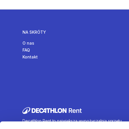
NA SKRÓTY
O nas
FAQ
Kontakt
Decathlon Rent to największa wypożyczalnia sprzętu
sportowego działająca na terenie całej Polski. Oferujem