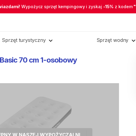
wiazdami!
Wypożycz sprzęt kempingowy i zyskaj
-15%
z kodem
Sprzęt turystyczny
Sprzęt wodny
Basic
70
cm
1-osobowy
TĘPNY W NASZEJ WYPOŻYCZALNI