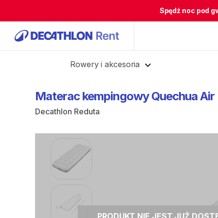
Spędź noc pod g
Cofnij
Rowery i akcesoria
Materac
kempingowy
Quechua
Air
Decathlon Reduta
PRODUKT NIE JEST JUŻ DOS