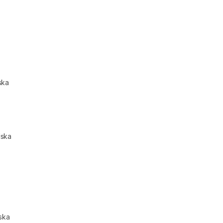
ska
lska
ska