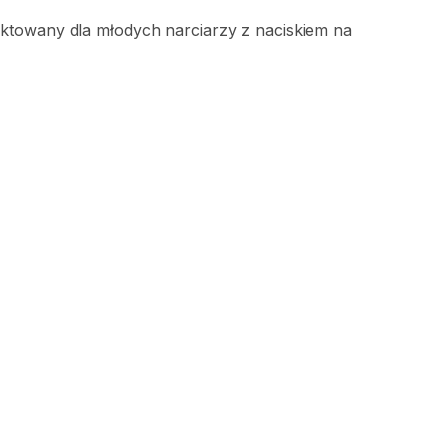
ektowany
dla
młodych
narciarzy
z
naciskiem
na