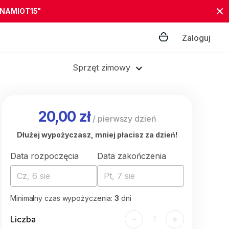
"NAMIOT15"
Zaloguj
Sprzęt zimowy
20,00 zł
/
pierwszy dzień
Dłużej wypożyczasz, mniej płacisz za dzień!
Data rozpoczęcia
Data zakończenia
Cz, 6 sie
Pt, 7 sie
Minimalny czas wypożyczenia:
3
dni
-
+
Liczba
1