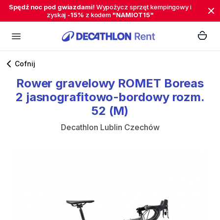
Spędź noc pod gwiazdami!
Wypożycz sprzęt kempingowy i
zyskaj
-15%
z kodem
"NAMIOT15"
Cofnij
Rower
gravelowy
ROMET
Boreas
2
jasnografitowo-bordowy
rozm.
52
(M)
Decathlon Lublin Czechów