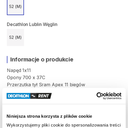
52 (M)
Decathlon Lublin Węglin
52 (M)
Informacje o produkcie
Napęd
1x11
Opony
700
x
37C
Przerzutka
tył
Sram
Apex
11
biegów
Kaseta
Sram
CS
PG1130
11-42T
Hamulce
hydrauliczne
Sram
Apex
Rama
aluminiowa
Niniejsza strona korzysta z plików cookie
Wykorzystujemy pliki cookie do spersonalizowania treści