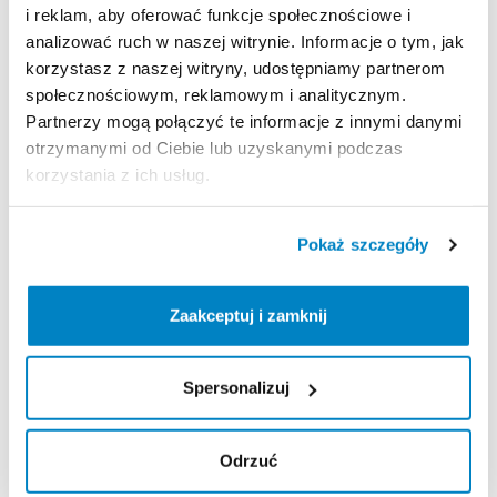
Zasady wypożyczenia
i reklam, aby oferować funkcje społecznościowe i
analizować ruch w naszej witrynie. Informacje o tym, jak
REGULAMIN
korzystasz z naszej witryny, udostępniamy partnerom
społecznościowym, reklamowym i analitycznym.
Regulamin wypożyczalni
Partnerzy mogą połączyć te informacje z innymi danymi
otrzymanymi od Ciebie lub uzyskanymi podczas
korzystania z ich usług.
KAUCJA
Nie pobieramy kaucji za wypożyczenie tego
Pokaż szczegóły
produktu
Zaakceptuj i zamknij
ODBIÓR I ZWROT SPRZĘTU
Spersonalizuj
Poniedziałek: 9:00 - 20:00
Wtorek: 9:00 - 20:00
Środa: 9:00 - 20:00
Odrzuć
Czwartek: 9:00 - 20:00