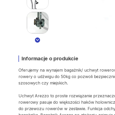
Informacje o produkcie
Oferujemy
na
wynajem
bagażnik
​/​
uchwyt
rowero
rowery
o
udźwigu
do
50kg
co
pozwoli
bezpieczni
szosowych
czy
miejskich.
Uchwyt
Arezzo
to
proste
rozwiązanie
przeznacz
rowerowy
pasuje
do
większości
haków
holownicz
do
przewozu
rowerów
w
zestawie.
Funkcja
odchy