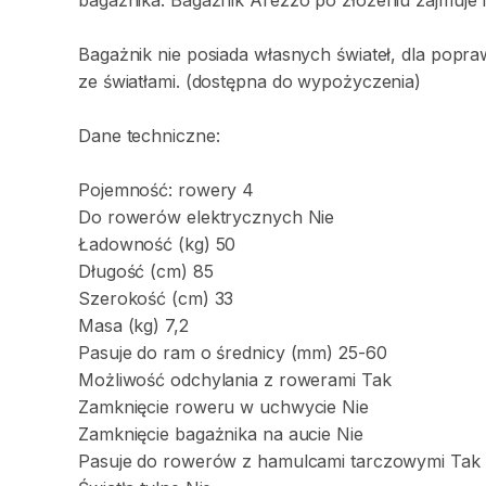
bagażnika.
Bagażnik
Arezzo
po
złożeniu
zajmuje
Bagażnik
nie
posiada
własnych
świateł
​,​
dla
popra
ze
światłami.
(dostępna
do
wypożyczenia)
Dane
techniczne:
Pojemność:
rowery
4
Do
rowerów
elektrycznych
Nie
Ładowność
(kg)
50
Długość
(cm)
85
Szerokość
(cm)
33
Masa
(kg)
7
​,​
2
Pasuje
do
ram
o
średnicy
(mm)
25-60
Możliwość
odchylania
z
rowerami
Tak
Zamknięcie
roweru
w
uchwycie
Nie
Zamknięcie
bagażnika
na
aucie
Nie
Pasuje
do
rowerów
z
hamulcami
tarczowymi
Tak