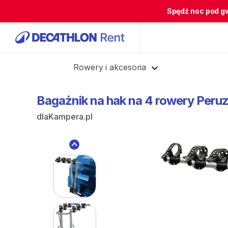
Spędź noc pod g
Cofnij
Rowery i akcesoria
Bagażnik
na
hak
na
4
rowery
Peru
dlaKampera.pl