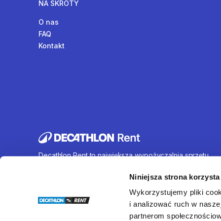
NA SKRÓTY
O nas
FAQ
Kontakt
Decathlon Rent to największa wypożyczalnia sprzętu
sportowego działająca na terenie całej Polski. Oferujem
wynajem rowerów, sprzętu turystycznego, sprzętu do
Niniejsza strona korzysta
sportów wodnych i wielu innych. U nas każdy znajdzie c
Wykorzystujemy pliki cook
dla siebie.
i analizować ruch w naszej
partnerom społecznościow