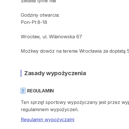
Światła
tylne
Nie
Godziny
otwarcia:
Pon-Pt
8-18
Wrocław
​,​
ul.
Wilanowska
67
Możliwy
dowóz
na
terenie
Wrocławia
za
dopłatą
Zasady wypożyczenia
REGULAMIN
Ten sprzęt sportowy wypożyczany jest przez wypo
regulaminem wypożyczeń.
Regulamin wypożyczalni