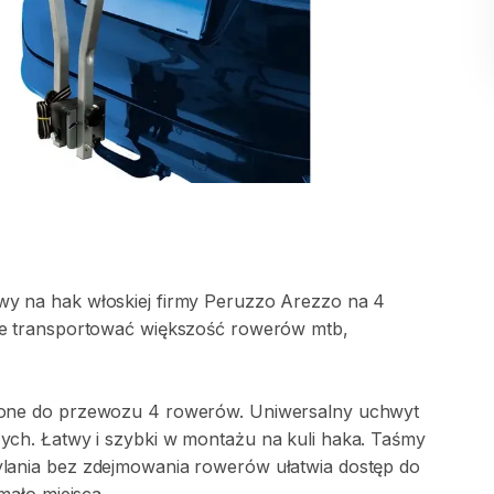
wy
na
hak
włoskiej
firmy
Peruzzo
Arezzo
na
4
e
transportować
większość
rowerów
mtb
​,​
one
do
przewozu
4
rowerów.
Uniwersalny
uchwyt
ych.
Łatwy
i
szybki
w
montażu
na
kuli
haka.
Taśmy
lania
bez
zdejmowania
rowerów
ułatwia
dostęp
do