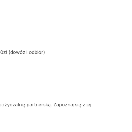
50zł
(dowóz
i
odbiór)
życzalnię partnerską. Zapoznaj się z jej