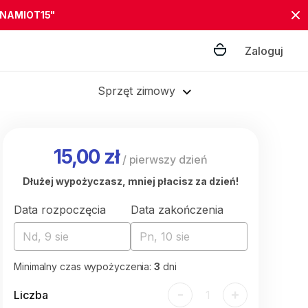
"NAMIOT15"
Zaloguj
Sprzęt zimowy
15,00 zł
/
pierwszy dzień
Dłużej wypożyczasz, mniej płacisz za dzień!
Data rozpoczęcia
Data zakończenia
Nd, 9 sie
Pn, 10 sie
Minimalny czas wypożyczenia:
3
dni
-
+
Liczba
1