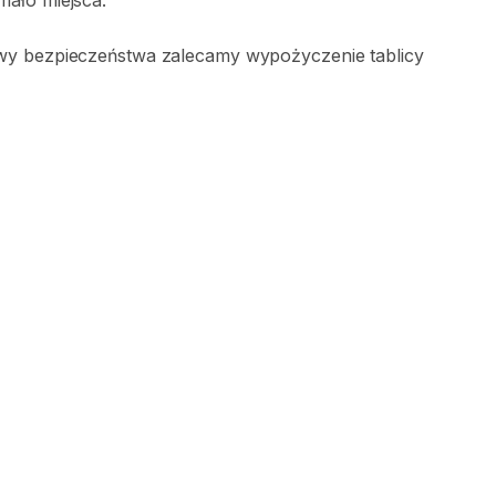
mało
miejsca.
wy
bezpieczeństwa
zalecamy
wypożyczenie
tablicy