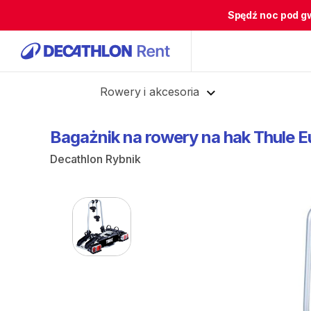
Spędź noc pod g
Cofnij
Rowery i akcesoria
Bagażnik
na
rowery
na
hak
Thule
E
Decathlon Rybnik