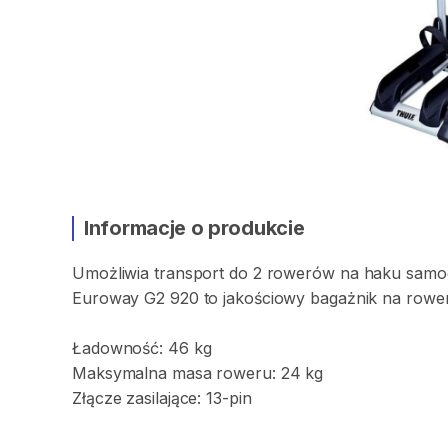
Informacje o produkcie
Umożliwia
transport
do
2
rowerów
na
haku
samo
Euroway
G2
920
to
jakościowy
bagażnik
na
rower
Ładowność:
46
kg
Maksymalna
masa
roweru:
24
kg
Złącze
zasilające:
13-pin