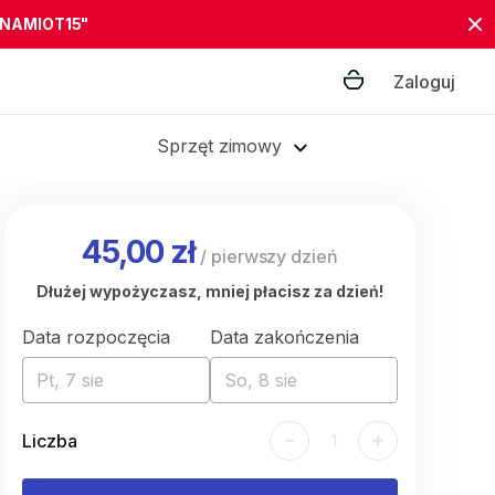
"NAMIOT15"
Zaloguj
Sprzęt zimowy
45,00 zł
/
pierwszy dzień
Dłużej wypożyczasz, mniej płacisz za dzień!
Data rozpoczęcia
Data zakończenia
Pt, 7 sie
So, 8 sie
-
+
Liczba
1