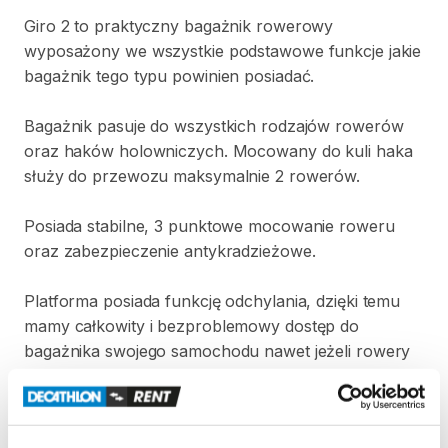
Giro
2
to
praktyczny
bagażnik
rowerowy
wyposażony
we
wszystkie
podstawowe
funkcje
jakie
bagażnik
tego
typu
powinien
posiadać.
Bagażnik
pasuje
do
wszystkich
rodzajów
rowerów
oraz
haków
holowniczych.
Mocowany
do
kuli
haka
służy
do
przewozu
maksymalnie
2
rowerów.
Posiada
stabilne​
​,​
3
punktowe
mocowanie
roweru
oraz
zabezpieczenie
antykradzieżowe.
Platforma
posiada
funkcję
odchylania​
​,​
dzięki
temu
mamy
całkowity
i
bezproblemowy
dostęp
do
bagażnika
swojego
samochodu
nawet
jeżeli
rowery
są
zamocowane
na
platformie.
Dane
techniczne: