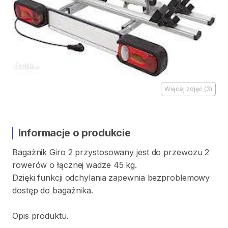
Więcej zdjęć
(
3
)
Informacje o produkcie
Bagażnik
Giro
2
przystosowany
jest
do
przewozu
2
rowerów
o
łącznej
wadze
45
kg.
Dzięki
funkcji
odchylania
zapewnia
bezproblemowy
dostęp
do
bagażnika.
Opis
produktu.