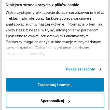
-Maksymalna
ilość
rowerów:
2
Niniejsza strona korzysta z plików cookie
-Ładowność:
45
kg
Wykorzystujemy pliki cookie do spersonalizowania treści
-Maksymalna
waga
roweru:
22
kg
i reklam, aby oferować funkcje społecznościowe i
-Możliwość
odchylania
z
rowerami:
✓
analizować ruch w naszej witrynie. Informacje o tym, jak
-Wymiary:
113
x
66
x
70
cm
korzystasz z naszej witryny, udostępniamy partnerom
-Oświetlenie
tylne:
✓
społecznościowym, reklamowym i analitycznym.
-Wymiary
po
złożeniu:
113
x
66
x
24
cm
Partnerzy mogą połączyć te informacje z innymi danymi
-Wtyczka
zasilająca:
13
Pin
otrzymanymi od Ciebie lub uzyskanymi podczas
-Zabezpieczenie
rowerów
przed
kradzieżą:
✓
korzystania z ich usług.
-Zabezpieczenie
bagażnika
przed
kradzieżą
:
✓
-Regulowane
podstawki
pod
koła
:
✓
-Materiał:
Stal
​/​
Aluminium
​/​
Tworzywo
sztuczne
Pokaż szczegóły
-Masa
:
19
kg
-Certyfikat
bezpieczeństwa
"B"
PIMOT:
✓
Zaakceptuj i zamknij
-Atest
TÜV:
✓
Zasady wypożyczenia
Spersonalizuj