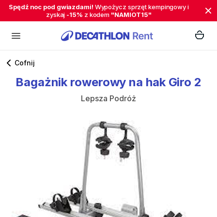
Spędź noc pod gwiazdami!
Wypożycz sprzęt kempingowy i
zyskaj
-15%
z kodem
"NAMIOT15"
Cofnij
Bagażnik
rowerowy
na
hak
Giro
2
Lepsza Podróż