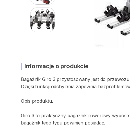
Informacje o produkcie
Bagażnik
Giro
3
przystosowany
jest
do
przewozu
Dzięki
funkcji
odchylania
zapewnia
bezproblemo
Opis
produktu.
Giro
3
to
praktyczny
bagażnik
rowerowy
wyposa
bagażnik
tego
typu
powinien
posiadać.