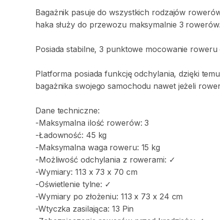
Bagażnik
pasuje
do
wszystkich
rodzajów
roweró
haka
służy
do
przewozu
maksymalnie
3
rowerów
Posiada
stabilne
​,​
3
punktowe
mocowanie
roweru
Platforma
posiada
funkcję
odchylania
​,​
dzięki
tem
bagażnika
swojego
samochodu
nawet
jeżeli
rowe
Dane
techniczne:
-Maksymalna
ilość
rowerów:
3
-Ładowność:
45
kg
-Maksymalna
waga
roweru:
15
kg
-Możliwość
odchylania
z
rowerami:
✓
-Wymiary:
113
x
73
x
70
cm
-Oświetlenie
tylne:
✓
-Wymiary
po
złożeniu:
113
x
73
x
24
cm
-Wtyczka
zasilająca:
13
Pin