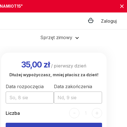
"NAMIOT15"
Zaloguj
Sprzęt zimowy
35,00 zł
/
pierwszy dzień
Dłużej wypożyczasz, mniej płacisz za dzień!
Data rozpoczęcia
Data zakończenia
So, 8 sie
Nd, 9 sie
-
+
Liczba
1