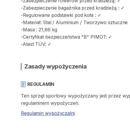
-Zabezpieczenie
rowerów
przed
kradzieżą:
✓
-Zabezpieczenie
bagażnika
przed
kradzieżą
:
✓
-Regulowane
podstawki
pod
koła
:
✓
-Materiał:
Stal
​/​
Aluminium
​/​
Tworzywo
sztuczne
-Masa
:
21
​,​
66
kg
-Certyfikat
bezpieczeństwa
"B"
PIMOT:
✓
-Atest
TÜV:
✓
Zasady wypożyczenia
REGULAMIN
Ten sprzęt sportowy wypożyczany jest przez wypo
regulaminem wypożyczeń.
Regulamin wypożyczalni