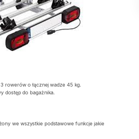
3
rowerów
o
łącznej
wadze
45
kg.
wy
dostęp
do
bagażnika.
żony
we
wszystkie
podstawowe
funkcje
jakie