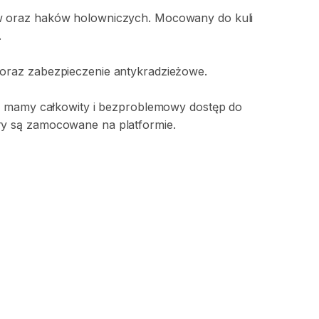
w
oraz
haków
holowniczych.
Mocowany
do
kuli
.
oraz
zabezpieczenie
antykradzieżowe.
u
mamy
całkowity
i
bezproblemowy
dostęp
do
ry
są
zamocowane
na
platformie.