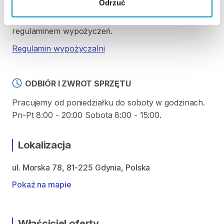
Odrzuć
Ten sprzęt sportowy wypożyczany jest przez
wypożyczalnię partnerską. Zapoznaj się z jej
regulaminem wypożyczeń.
Regulamin wypożyczalni
ODBIÓR I ZWROT SPRZĘTU
Pracujemy od poniedziałku do soboty w godzinach.
Pn-Pt 8:00 - 20:00 Sobota 8:00 - 15:00.
Lokalizacja
ul. Morska 78, 81-225 Gdynia, Polska
Pokaż na mapie
Właściciel oferty