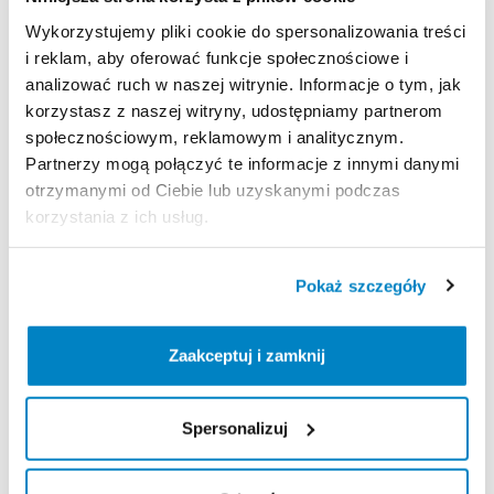
-Maksymalna
waga
roweru:
15
kg
Wykorzystujemy pliki cookie do spersonalizowania treści
-Możliwość
odchylania
z
rowerami:
✓
i reklam, aby oferować funkcje społecznościowe i
-Wymiary:
113
x
94
x
70
cm
analizować ruch w naszej witrynie. Informacje o tym, jak
-Oświetlenie
tylne:
✓
korzystasz z naszej witryny, udostępniamy partnerom
-Wymiary
po
złożeniu:
113
x
94
x
24
cm
społecznościowym, reklamowym i analitycznym.
-Wtyczka
zasilająca:
13
Pin
Partnerzy mogą połączyć te informacje z innymi danymi
-Zabezpieczenie
rowerów
przed
kradzieżą:
✓
otrzymanymi od Ciebie lub uzyskanymi podczas
-Zabezpieczenie
bagażnika
przed
kradzieżą
:
✓
korzystania z ich usług.
-Regulowane
podstawki
pod
koła
:
✓
-Materiał:
Stal
​/​
Aluminium
​/​
Tworzywo
sztuczne
-Masa
:
24
kg
Pokaż szczegóły
-Certyfikat
bezpieczeństwa
"B"
PIMOT:
✓
-Atest
TÜV:
✓
Zaakceptuj i zamknij
Zasady wypożyczenia
Spersonalizuj
REGULAMIN