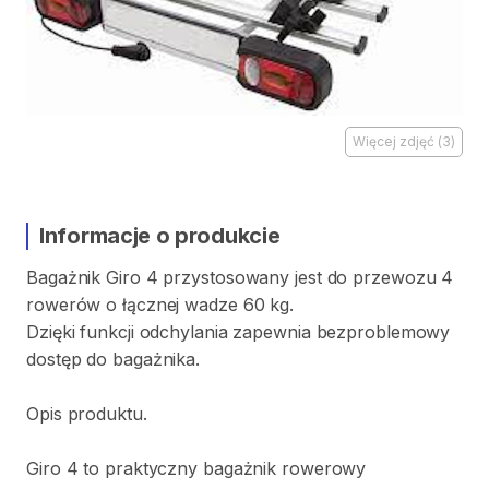
Więcej zdjęć
(
3
)
Informacje o produkcie
Bagażnik
Giro
4
przystosowany
jest
do
przewozu
4
rowerów
o
łącznej
wadze
60
kg.
Dzięki
funkcji
odchylania
zapewnia
bezproblemowy
dostęp
do
bagażnika.
Opis
produktu.
Giro
4
to
praktyczny
bagażnik
rowerowy