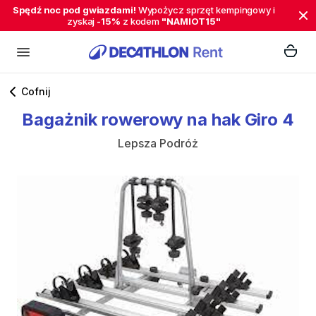
Spędź noc pod gwiazdami!
Wypożycz sprzęt kempingowy i
zyskaj
-15%
z kodem
"NAMIOT15"
Cofnij
Bagażnik
rowerowy
na
hak
Giro
4
Lepsza Podróż