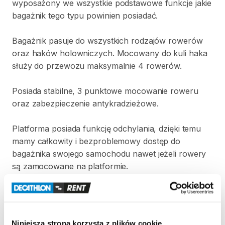
wyposażony
we
wszystkie
podstawowe
funkcje
jakie
bagażnik
tego
typu
powinien
posiadać.
Bagażnik
pasuje
do
wszystkich
rodzajów
rowerów
oraz
haków
holowniczych.
Mocowany
do
kuli
haka
służy
do
przewozu
maksymalnie
4
rowerów.
Posiada
stabilne
​,​
3
punktowe
mocowanie
roweru
oraz
zabezpieczenie
antykradzieżowe.
Platforma
posiada
funkcję
odchylania
​,​
dzięki
temu
mamy
całkowity
i
bezproblemowy
dostęp
do
bagażnika
swojego
samochodu
nawet
jeżeli
rowery
są
zamocowane
na
platformie.
Dane
techniczne:
-Maksymalna
ilość
rowerów:
4
-Ładowność:
60
kg
Niniejsza strona korzysta z plików cookie