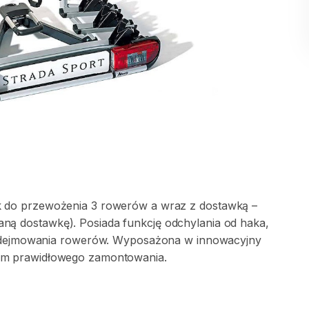
k
do
przewożenia
3
rowerów
a
wraz
z
dostawką
–
aną
dostawkę).
Posiada
funkcję
odchylania
od
haka
​,​
dejmowania
rowerów.
Wyposażona
w
innowacyjny
em
prawidłowego
zamontowania.