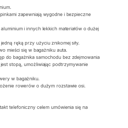
nium.
pinkami
zapewniają
wygodne
i
bezpieczne
aluminium
i
innych
lekkich
materiałów
o
dużej
jedną
ręką
przy
użyciu
znikomej
siły.
two
mieści
się
w
bagażniku
auta.
ęp
do
bagażnika
samochodu
bez
zdejmowania
jest
stopą
​,​
umożliwiając
podtrzymywanie
wery
w
bagażniku.
ożenie
rowerów
o
dużym
rozstawie
osi.
takt
telefoniczny
celem
umówienia
się
na