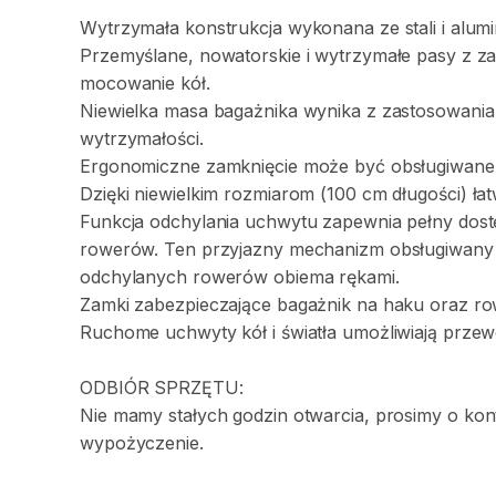
Wytrzymała
konstrukcja
wykonana
ze
stali
i
alumi
Przemyślane
​,​
nowatorskie
i
wytrzymałe
pasy
z
za
mocowanie
kół.
Niewielka
masa
bagażnika
wynika
z
zastosowania
wytrzymałości.
Ergonomiczne
zamknięcie
może
być
obsługiwane
Dzięki
niewielkim
rozmiarom
(100
cm
długości)
ła
Funkcja
odchylania
uchwytu
zapewnia
pełny
dost
rowerów.
Ten
przyjazny
mechanizm
obsługiwany
odchylanych
rowerów
obiema
rękami.
Zamki
zabezpieczające
bagażnik
na
haku
oraz
ro
Ruchome
uchwyty
kół
i
światła
umożliwiają
przew
ODBIÓR
SPRZĘTU:
Nie
mamy
stałych
godzin
otwarcia
​,​
prosimy
o
kon
wypożyczenie.