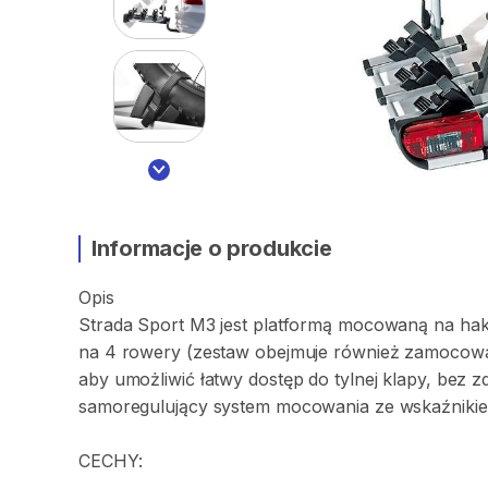
Informacje o produkcie
Opis
Strada
Sport
M3
jest
platformą
mocowaną
na
ha
na
4
rowery
(zestaw
obejmuje
również
zamocow
aby
umożliwić
łatwy
dostęp
do
tylnej
klapy
​,​
bez
z
samoregulujący
system
mocowania
ze
wskaźniki
CECHY: