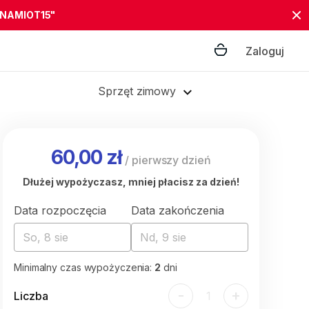
"NAMIOT15"
Zaloguj
Sprzęt zimowy
60,00 zł
/
pierwszy dzień
Dłużej wypożyczasz, mniej płacisz za dzień!
Data rozpoczęcia
Data zakończenia
So, 8 sie
Nd, 9 sie
Minimalny czas wypożyczenia:
2
dni
-
+
Liczba
1