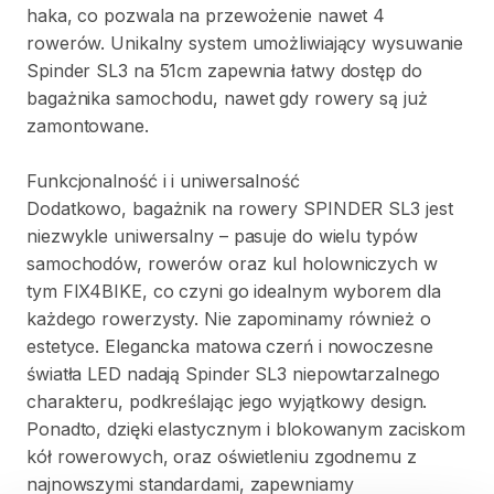
haka
​,​
co
pozwala
na
przewożenie
nawet
4
rowerów.
Unikalny
system
umożliwiający
wysuwanie
Spinder
SL3
na
51cm
zapewnia
łatwy
dostęp
do
bagażnika
samochodu
​,​
nawet
gdy
rowery
są
już
zamontowane.
Funkcjonalność
i
i
uniwersalność
Dodatkowo
​,​
bagażnik
na
rowery
SPINDER
SL3
jest
niezwykle
uniwersalny
–
pasuje
do
wielu
typów
samochodów
​,​
rowerów
oraz
kul
holowniczych
w
tym
FIX4BIKE
​,​
co
czyni
go
idealnym
wyborem
dla
każdego
rowerzysty.
Nie
zapominamy
również
o
estetyce.
Elegancka
matowa
czerń
i
nowoczesne
światła
LED
nadają
Spinder
SL3
niepowtarzalnego
charakteru
​,​
podkreślając
jego
wyjątkowy
design.
Ponadto
​,​
dzięki
elastycznym
i
blokowanym
zaciskom
kół
rowerowych
​,​
oraz
oświetleniu
zgodnemu
z
najnowszymi
standardami
​,​
zapewniamy