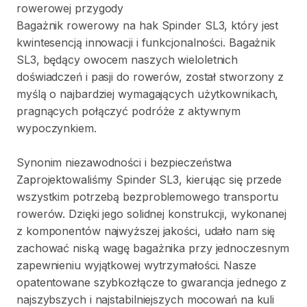
rowerowej
przygody
Bagażnik
rowerowy
na
hak
Spinder
SL3
​,​
który
jest
kwintesencją
innowacji
i
funkcjonalności.
Bagażnik
SL3
​,​
będący
owocem
naszych
wieloletnich
doświadczeń
i
pasji
do
rowerów
​,​
został
stworzony
z
myślą
o
najbardziej
wymagających
użytkownikach
​,​
pragnących
połączyć
podróże
z
aktywnym
wypoczynkiem.
Synonim
niezawodności
i
bezpieczeństwa
Zaprojektowaliśmy
Spinder
SL3
​,​
kierując
się
przede
wszystkim
potrzebą
bezproblemowego
transportu
rowerów.
Dzięki
jego
solidnej
konstrukcji
​,​
wykonanej
z
komponentów
najwyższej
jakości
​,​
udało
nam
się
zachować
niską
wagę
bagażnika
przy
jednoczesnym
zapewnieniu
wyjątkowej
wytrzymałości.
Nasze
opatentowane
szybkozłącze
to
gwarancja
jednego
z
najszybszych
i
najstabilniejszych
mocowań
na
kuli