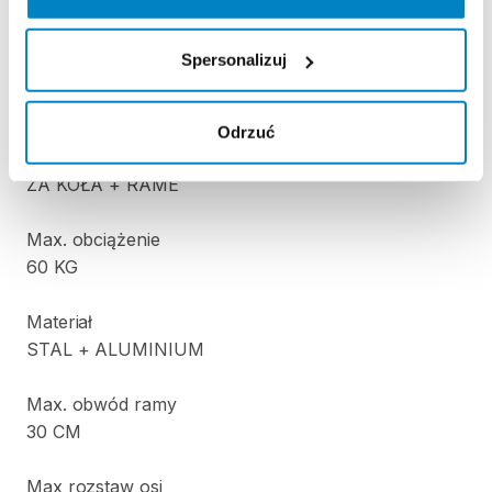
drzwiami
skrzydełkowymi!
Spersonalizuj
Składany
TAK
Odrzuć
Montaż
rowerów
ZA
KOŁA
+
RAME
Max.
obciążenie
60
KG
Materiał
STAL
+
ALUMINIUM
Max.
obwód
ramy
30
CM
Max
rozstaw
osi