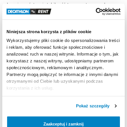
bezpieczeństwo
i
stabilność
transportowanych
rowerów.
Specyfikacja
techniczna
SPINDER
SL3
Niniejsza strona korzysta z plików cookie
Model
SL3
(S30002)
Wykorzystujemy pliki cookie do spersonalizowania treści
i reklam, aby oferować funkcje społecznościowe i
Marka
analizować ruch w naszej witrynie. Informacje o tym, jak
SPINDER
korzystasz z naszej witryny, udostępniamy partnerom
społecznościowym, reklamowym i analitycznym.
Partnerzy mogą połączyć te informacje z innymi danymi
Rowery
otrzymanymi od Ciebie lub uzyskanymi podczas
3+1
korzystania z ich usług.
E-bike
TAK
Pokaż szczegóły
Odchylany
Zaakceptuj i zamknij
WYSUWANY
o
51
cm
–
idealny
do
samochodów
z