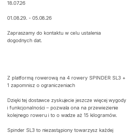
18.07.26
01.08.29.
-
05.08.26
Zapraszamy
do
kontaktu
w
celu
ustalenia
dogodnych
dat.
Z
platformą
rowerową
na
4
rowery
SPINDER
SL3
+
1
zapomnisz
o
ograniczeniach
Dzięki
tej
dostawce
zyskujecie
jeszcze
więcej
wygody
i
funkcjonalności
–
pozwala
ona
na
przewiezienie
kolejnego
roweru
i
to
o
wadze
aż
15
kilogramów.
Spinder
SL3
to
niezastąpiony
towarzysz
każdej