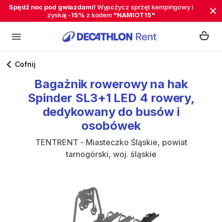
Spędź noc pod gwiazdami!
Wypożycz sprzęt kempingowy i
zyskaj
-15%
z kodem
"NAMIOT15"
Cofnij
Bagażnik
rowerowy
na
hak
Spinder
SL3+1
LED
4
rowery
​,​
dedykowany
do
busów
i
osobówek
TENTRENT - Miasteczko Śląskie, powiat
tarnogórski, woj. śląskie