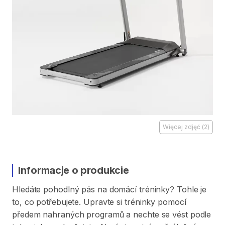
Więcej zdjęć
(
2
)
Informacje o produkcie
Hledáte
pohodlný
pás
na
domácí
tréninky?
Tohle
je
to​​​​​
​,​
co
potřebujete.
Upravte
si
tréninky
pomocí
předem
nahraných
programů
a
nechte
se
vést
podle