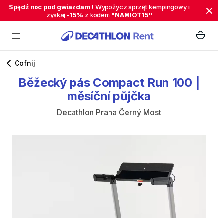
Spędź noc pod gwiazdami!
Wypożycz sprzęt kempingowy i
zyskaj
-15%
z kodem
"NAMIOT15"
Cofnij
Běžecký
pás
Compact
Run
100
|
měsíční
půjčka
Decathlon Praha Černý Most