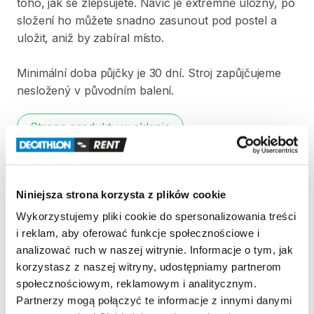
toho​​​​​
​,​
jak
se
zlepšujete.
Navíc
je
extrémně
úložný​​​​​
​,​
po
složení
ho
můžete
snadno
zasunout
pod
postel
a
uložit​​​​​
​,​
aniž
by
zabíral
místo.
Minimální
doba
půjčky
je
30
dní.
Stroj
zapůjčujeme
nesložený
v
původním
balení.
Strona produktu w sklepie
Zasady wypożyczenia
Niniejsza strona korzysta z plików cookie
REGULAMIN
Wykorzystujemy pliki cookie do spersonalizowania treści
i reklam, aby oferować funkcje społecznościowe i
Regulamin wypożyczalni
analizować ruch w naszej witrynie. Informacje o tym, jak
korzystasz z naszej witryny, udostępniamy partnerom
społecznościowym, reklamowym i analitycznym.
KAUCJA
Partnerzy mogą połączyć te informacje z innymi danymi