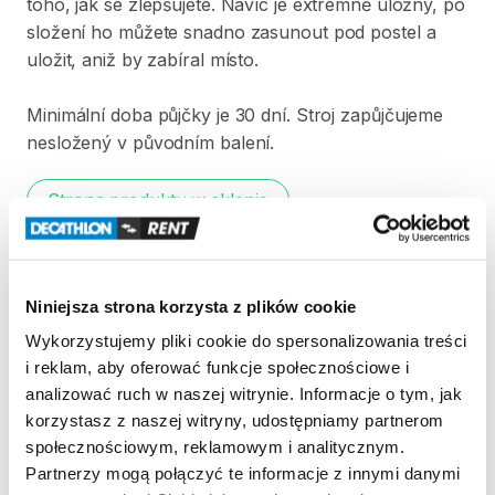
toho​​​
​,​
jak
se
zlepšujete.
Navíc
je
extrémně
úložný​​​
​,​
po
složení
ho
můžete
snadno
zasunout
pod
postel
a
uložit​​​
​,​
aniž
by
zabíral
místo.
Minimální
doba
půjčky
je
30
dní.
Stroj
zapůjčujeme
nesložený
v
původním
balení.
Strona produktu w sklepie
Zasady wypożyczenia
Niniejsza strona korzysta z plików cookie
REGULAMIN
Wykorzystujemy pliki cookie do spersonalizowania treści
i reklam, aby oferować funkcje społecznościowe i
Regulamin wypożyczalni
analizować ruch w naszej witrynie. Informacje o tym, jak
korzystasz z naszej witryny, udostępniamy partnerom
społecznościowym, reklamowym i analitycznym.
KAUCJA
Partnerzy mogą połączyć te informacje z innymi danymi