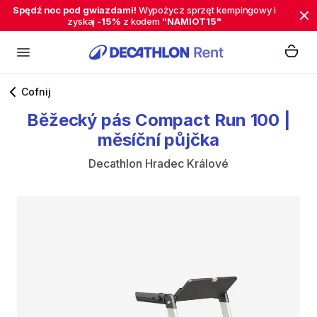
Spędź noc pod gwiazdami!
Wypożycz sprzęt kempingowy i
zyskaj
-15%
z kodem
"NAMIOT15"
Cofnij
Běžecký
pás
Compact
Run
100
|
měsíční
půjčka
Decathlon Hradec Králové