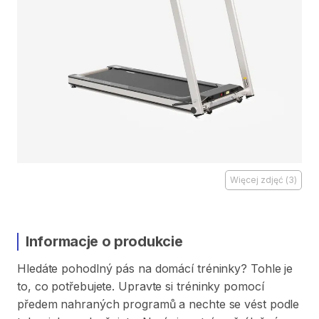
Więcej zdjęć
(
3
)
Informacje o produkcie
Hledáte
pohodlný
pás
na
domácí
tréninky?
Tohle
je
to​​​
​,​
co
potřebujete.
Upravte
si
tréninky
pomocí
předem
nahraných
programů
a
nechte
se
vést
podle