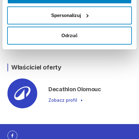
Lokalizacja
Spersonalizuj
Obchodní centrum Haná, Kafkova 462/3, 779 00
Olomouc, Česká republika
Odrzuć
Pokaż na mapie
Właściciel oferty
Decathlon Olomouc
Zobacz profil
•