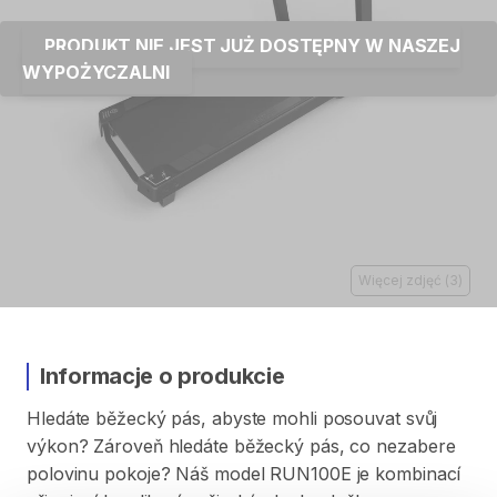
PRODUKT NIE JEST JUŻ DOSTĘPNY W NASZEJ
WYPOŻYCZALNI
Więcej zdjęć
(
3
)
Informacje o produkcie
Hledáte
běžecký
pás​​​​​​​
​,​
abyste
mohli
posouvat
svůj
výkon?
Zároveň
hledáte
běžecký
pás​​​​​​
​,​
co
nezabere
polovinu
pokoje?
Náš
model
RUN100E
je
kombinací