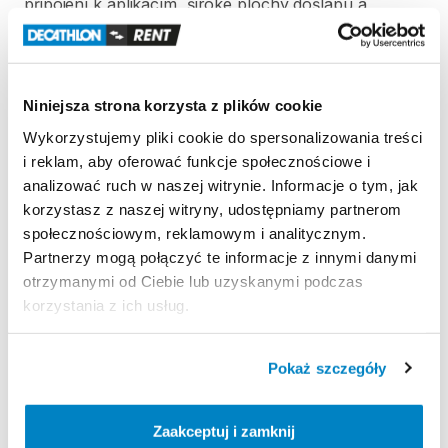
připojení
k
aplikacím​​​​​​​
​,​
široké
plochy
došlapu
a
skladnosti.
S
tímto
pásem
si
budete
moci
zaběhat
v
pohodlí
svého
domova​​​​​​​
​,​
kdykoliv
budete
chtít.
Minimální
doba
půjčky
je
30
dní.
Niniejsza strona korzysta z plików cookie
Wykorzystujemy pliki cookie do spersonalizowania treści
Zasady wypożyczenia
i reklam, aby oferować funkcje społecznościowe i
analizować ruch w naszej witrynie. Informacje o tym, jak
korzystasz z naszej witryny, udostępniamy partnerom
REGULAMIN
społecznościowym, reklamowym i analitycznym.
Partnerzy mogą połączyć te informacje z innymi danymi
Regulamin wypożyczalni
otrzymanymi od Ciebie lub uzyskanymi podczas
korzystania z ich usług.
KAUCJA
Pokaż szczegóły
Pro vypůjčení produktu není vyžadována vratná či
jiná záloha. Za vypůjčení zaplatíte předem online
platební kartou.
Zaakceptuj i zamknij