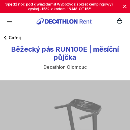
Spędź noc pod gwiazdami!
Wypożycz sprzęt kempingowy i
zyskaj
-15%
z kodem
"NAMIOT15"
Cofnij
Běžecký
pás
RUN100E
|
měsíční
půjčka
Decathlon Olomouc