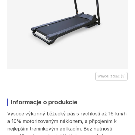
Więcej zdjęć
(
3
)
Informacje o produkcie
Vysoce
výkonný
běžecký
pás
s
rychlostí
až
16
km​​​​​​​
​/​
​​​​​​​h
a
10%
motorizovaným
náklonem​​​​​​​
​,​
s
připojením
k
nejlepším
tréninkovým
aplikacím.
Bez
nutnosti