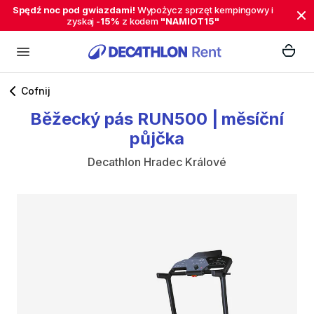
Spędź noc pod gwiazdami!
Wypożycz sprzęt kempingowy i
zyskaj
-15%
z kodem
"NAMIOT15"
Cofnij
Běžecký
pás
RUN500
|
měsíční
půjčka
Decathlon Hradec Králové