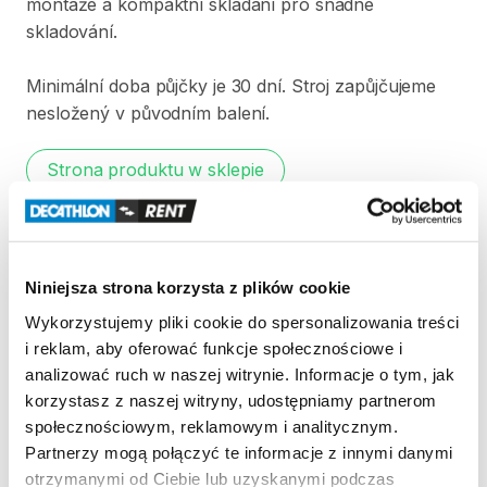
montáže
a
kompaktní
skládání
pro
snadné
skladování.
Minimální
doba
půjčky
je
30
dní.
Stroj
zapůjčujeme
nesložený
v
původním
balení.
Strona produktu w sklepie
Zasady wypożyczenia
Niniejsza strona korzysta z plików cookie
REGULAMIN
Wykorzystujemy pliki cookie do spersonalizowania treści
i reklam, aby oferować funkcje społecznościowe i
Regulamin wypożyczalni
analizować ruch w naszej witrynie. Informacje o tym, jak
korzystasz z naszej witryny, udostępniamy partnerom
społecznościowym, reklamowym i analitycznym.
KAUCJA
Partnerzy mogą połączyć te informacje z innymi danymi
Pro vypůjčení produktu není vyžadována vratná či
otrzymanymi od Ciebie lub uzyskanymi podczas