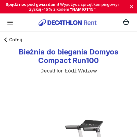
Spędź noc pod gwiazdami!
Wypożycz sprzęt kempingowy i
zyskaj
-15%
z kodem
"NAMIOT15"
Cofnij
Bieżnia
do
biegania
Domyos
Compact
Run100
Decathlon Łódź Widzew