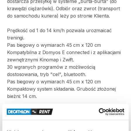
dostarcza
przesyłkę
w
systemie
„burta-burta”
(do
krawędzi
ciężarówki).
Odbiór
oraz
zwrot
(transport
do
samochodu
kuriera)
leży
po
stronie
Klienta.
Prędkość
od
1
do
14
km
​/​
h
pozwala
urozmaicać
treningi.
Pas
biegowy
o
wymiarach
45
cm
x
120
cm
Kompatybilna
z
Domyos
E
connected
i
z
aplikacjami
zewnętrznymi
Kinomap
i
Zwift.
30
wgranych
programów
z
możliwością
dostosowania
​,​
tryb
"cel"
​,​
bluetooth.
Pas
biegowy
o
wymiarach
45
cm
x
120
cm
Kompaktowy
system
składania.
Grubość
złożonej
bieżni:
14
cm.
Parametry
techniczne:
Wymiary:
114x150x75
cm
(wys.
x
dł.
x
szer.)
Wymiary
po
złożeniu:
14x150x75
cm
(wys.
x
dł.
x