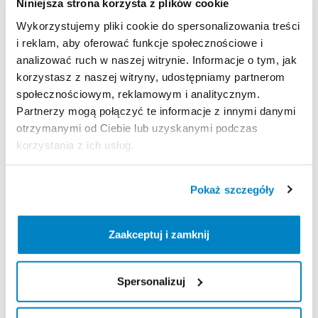
Niniejsza strona korzysta z plików cookie
szer.)
Waga
bieżni:
41
kg
Wykorzystujemy pliki cookie do spersonalizowania treści
Maksymalna
waga
użytkownika:
130
kg
i reklam, aby oferować funkcje społecznościowe i
analizować ruch w naszej witrynie. Informacje o tym, jak
korzystasz z naszej witryny, udostępniamy partnerom
Strona produktu w sklepie
społecznościowym, reklamowym i analitycznym.
Partnerzy mogą połączyć te informacje z innymi danymi
otrzymanymi od Ciebie lub uzyskanymi podczas
Zasady wypożyczenia
korzystania z ich usług.
REGULAMIN
Pokaż szczegóły
Regulamin wypożyczalni
Zaakceptuj i zamknij
KAUCJA
Spersonalizuj
Nie pobieramy kaucji za wypożyczenie tego
produktu