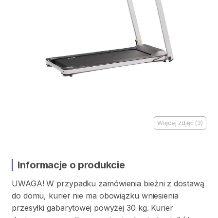
Więcej zdjęć
(
3
)
Informacje o produkcie
UWAGA!
W
przypadku
zamówienia
bieżni
z
dostawą
do
domu
​,​
kurier
nie
ma
obowiązku
wniesienia
przesyłki
gabarytowej
powyżej
30
kg.
Kurier