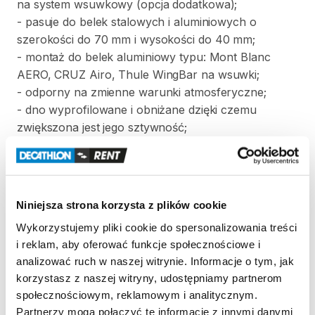
na
system
wsuwkowy
(opcja
dodatkowa);
-
pasuje
do
belek
stalowych
i
aluminiowych
o
szerokości
do
70
mm
i
wysokości
do
40
mm;
-
montaż
do
belek
aluminiowy
typu:
Mont
Blanc
AERO
​,​
CRUZ
Airo
​,​
Thule
WingBar
na
wsuwki;
-
odporny
na
zmienne
warunki
atmosferyczne;
-
dno
wyprofilowane
i
obniżane
dzięki
czemu
zwiększona
jest
jego
sztywność;
-
dwustronny
system
otwierania!!!;
-
box
objęty
jest
3
lat
gwarancją;
-
max
obciążenie
50
kg;
-
Liczba
nart
​/​
desek:
6
​/​
4;
Niniejsza strona korzysta z plików cookie
-
3-punktowy
centralny
zamek;
Wykorzystujemy pliki cookie do spersonalizowania treści
-
mocowanie
bagażu:
3
pasy
mocujące
w
komplecie;
i reklam, aby oferować funkcje społecznościowe i
-
posiada
atesty
TUV
GS
i
CITY
CRASH
!!!;
analizować ruch w naszej witrynie. Informacje o tym, jak
korzystasz z naszej witryny, udostępniamy partnerom
Dane
techniczne:
społecznościowym, reklamowym i analitycznym.
wymiary:
Partnerzy mogą połączyć te informacje z innymi danymi