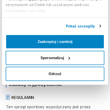
długość
195
cm
otrzymanymi od Ciebie lub uzyskanymi podczas
szerokość
78
cm
korzystania z ich usług.
wysokość
39
cm
pojemność
450
litrów
Pokaż szczegóły
waga
23
kg
unoszenie
wieka:
dwustronne
–
podnośniki
sprężynowe
Dual
Open
Zaakceptuj i zamknij
zamek:
centralny
3
punktowy
kolor:
czarny
antracyt
Spersonalizuj
Odrzuć
Zasady wypożyczenia
REGULAMIN
Ten sprzęt sportowy wypożyczany jest przez