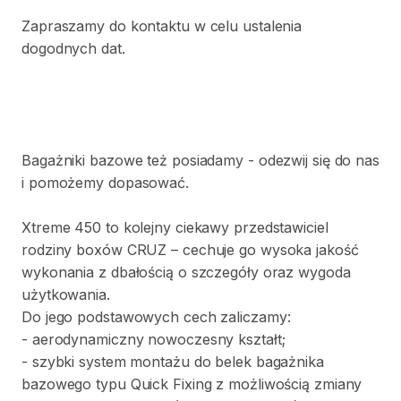
Zapraszamy
do
kontaktu
w
celu
ustalenia
dogodnych
dat.
Bagażniki
bazowe
też
posiadamy
-
odezwij
się
do
nas
i
pomożemy
dopasować.
Xtreme
450
to
kolejny
ciekawy
przedstawiciel
rodziny
boxów
CRUZ
–
cechuje
go
wysoka
jakość
wykonania
z
dbałością
o
szczegóły
oraz
wygoda
użytkowania.
Do
jego
podstawowych
cech
zaliczamy:
-
aerodynamiczny
nowoczesny
kształt;
-
szybki
system
montażu
do
belek
bagażnika
bazowego
typu
Quick
Fixing
z
możliwością
zmiany