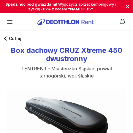
Spędź noc pod gwiazdami!
Wypożycz sprzęt kempingowy i
zyskaj
-15%
z kodem
"NAMIOT15"
Cofnij
Box
dachowy
CRUZ
Xtreme
450
dwustronny
TENTRENT - Miasteczko Śląskie, powiat
tarnogórski, woj. śląskie