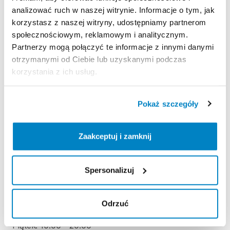
analizować ruch w naszej witrynie. Informacje o tym, jak
korzystasz z naszej witryny, udostępniamy partnerom
REGULAMIN
społecznościowym, reklamowym i analitycznym.
Partnerzy mogą połączyć te informacje z innymi danymi
Regulamin wypożyczalni
otrzymanymi od Ciebie lub uzyskanymi podczas
korzystania z ich usług.
KAUCJA
Pokaż szczegóły
Nie pobieramy kaucji za wypożyczenie tego
produktu
Zaakceptuj i zamknij
ODBIÓR I ZWROT SPRZĘTU
Spersonalizuj
Poniedziałek: 10:00 - 20:00
Wtorek: 10:00 - 20:00
Środa: 10:00 - 20:00
Odrzuć
Czwartek: 10:00 - 20:00
Piątek: 10:00 - 20:00