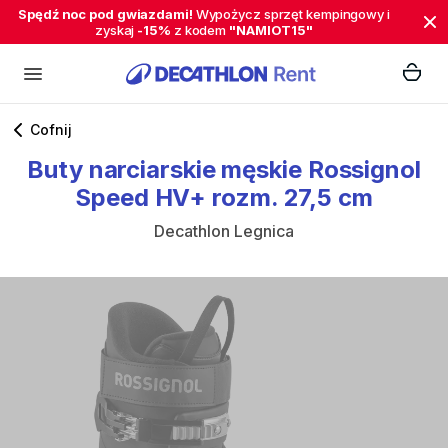
Spędź noc pod gwiazdami!
Wypożycz sprzęt kempingowy i
zyskaj
-15%
z kodem
"NAMIOT15"
Cofnij
Buty
narciarskie
męskie
Rossignol
Speed
HV+
rozm.
27
​,​
5
cm
Decathlon Legnica