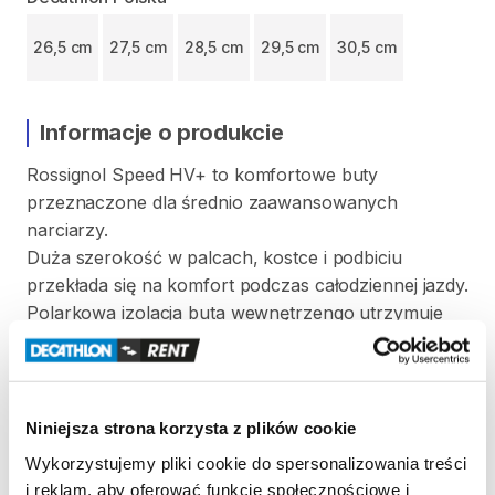
26,5 cm
27,5 cm
28,5 cm
29,5 cm
30,5 cm
Informacje o produkcie
Rossignol
Speed
HV+
to
komfortowe
buty
przeznaczone
dla
średnio
zaawansowanych
narciarzy.
Duża
szerokość
w
palcach
​,​
kostce
i
podbiciu
przekłada
się
na
komfort
podczas
całodziennej
jazdy.
Polarkowa
izolacja
buta
wewnętrzengo
utrzymuje
ciepło.
4
klamry
z
mikro
i
makro
regulacją.
Szerokość:
104mm
Flex:
80
Niniejsza strona korzysta z plików cookie
Wykorzystujemy pliki cookie do spersonalizowania treści
Zasady wypożyczenia
i reklam, aby oferować funkcje społecznościowe i