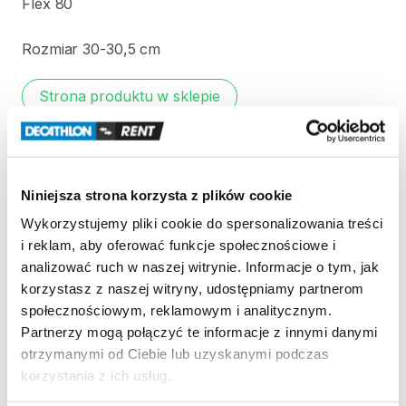
Flex
80
Rozmiar
30-30
​,​
5
cm
Strona produktu w sklepie
Zasady wypożyczenia
Niniejsza strona korzysta z plików cookie
REGULAMIN
Wykorzystujemy pliki cookie do spersonalizowania treści
i reklam, aby oferować funkcje społecznościowe i
Regulamin wypożyczalni
analizować ruch w naszej witrynie. Informacje o tym, jak
korzystasz z naszej witryny, udostępniamy partnerom
społecznościowym, reklamowym i analitycznym.
KAUCJA
Partnerzy mogą połączyć te informacje z innymi danymi
Nie pobieramy kaucji za wypożyczenie tego
otrzymanymi od Ciebie lub uzyskanymi podczas
produktu
korzystania z ich usług.