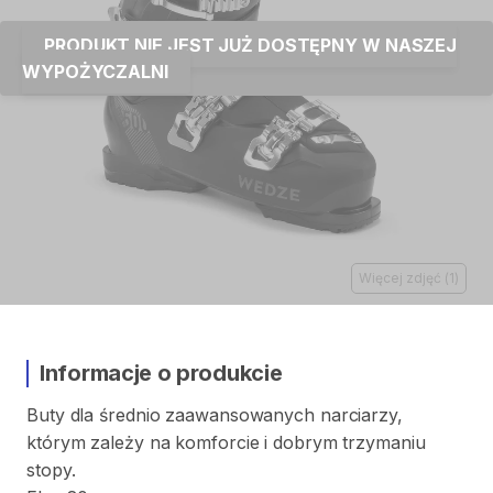
PRODUKT NIE JEST JUŻ DOSTĘPNY W NASZEJ
WYPOŻYCZALNI
Więcej zdjęć
(
1
)
Informacje o produkcie
Buty
dla
średnio
zaawansowanych
narciarzy
​,​
którym
zależy
na
komforcie
i
dobrym
trzymaniu
stopy.