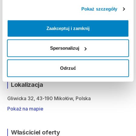
Pokaż szczegóły
ODBIÓR I ZWROT SPRZĘTU
Poniedziałek: 10:00 - 21:00
Wtorek: 10:00 - 21:00
Zaakceptuj i zamknij
Środa: 10:00 - 21:00
Czwartek: 10:00 - 21:00
Spersonalizuj
Piątek: 10:00 - 21:00
Sobota: 9:00 - 21:00
Niedziela handlowa: 10:00 - 20:00
Odrzuć
Lokalizacja
Gliwicka 32, 43-190 Mikołów, Polska
Pokaż na mapie
Właściciel oferty