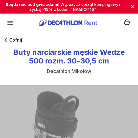
Spędź noc pod gwiazdami!
Wypożycz sprzęt kempingowy i
zyskaj
-15%
z kodem
"NAMIOT15"
Cofnij
Buty
narciarskie
męskie
Wedze
500
rozm.
30-30
​,​
5
cm
Decathlon Mikołów