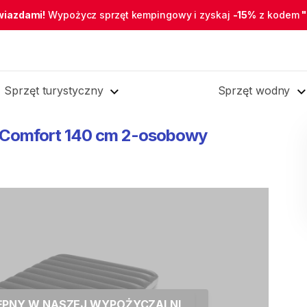
wiazdami!
Wypożycz sprzęt kempingowy i zyskaj
-15%
z kodem
Sprzęt turystyczny
Sprzęt wodny
Comfort
140
cm
2-osobowy
TĘPNY W NASZEJ WYPOŻYCZALNI