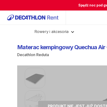
Spędź noc pod g
Cofnij
Rowery i akcesoria
Materac
kempingowy
Quechua
Air
Decathlon Reduta
PRODUKT NIE JEST JUŻ DOS