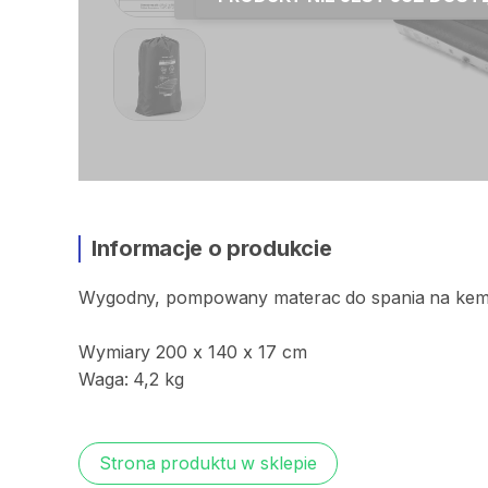
Informacje o produkcie
Wygodny​
​,​
pompowany
materac
do
spania
na
kem
Wymiary
200
x
140
x
17
cm
Waga:
4​
​,​
​2
kg
Strona produktu w sklepie